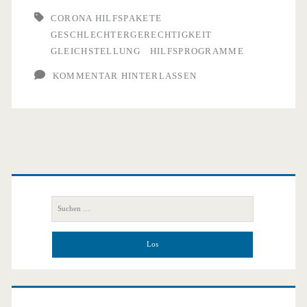
Hilfspakete
CORONA HILFSPAKETE
GESCHLECHTERGERECHTIGKEIT
–
GLEICHSTELLUNG
HILFSPROGRAMME
passt
KOMMENTAR HINTERLASSEN
das
zusammen?
Primäre
Seitenleiste
Suchen
nach: