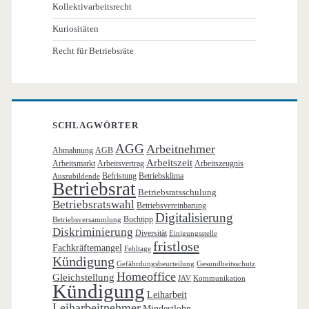
Kollektivarbeitsrecht
Kuriositäten
Recht für Betriebsräte
SCHLAGWÖRTER
AGG
Arbeitnehmer
Abmahnung
AGB
Arbeitszeit
Arbeitsmarkt
Arbeitsvertrag
Arbeitszeugnis
Befristung
Betriebsklima
Auszubildende
Betriebsrat
Betriebsratsschulung
Betriebsratswahl
Betriebsvereinbarung
Digitalisierung
Buchtipp
Betriebsversammlung
Diskriminierung
Diversität
Einigungsstelle
fristlose
Fachkräftemangel
Fehltage
Kündigung
Gefährdungsbeurteilung
Gesundheitsschutz
Homeoffice
Gleichstellung
JAV
Kommunikation
Kündigung
Leiharbeit
Leiharbeitnehmer
Mindestlohn