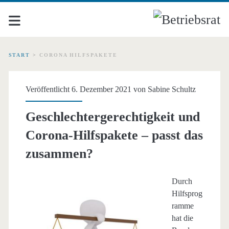
START
>
CORONA HILFSPAKETE
Schlagwort:
Veröffentlicht 6. Dezember 2021 von
Sabine Schultz
<span>Corona
Geschlechtergerechtigkeit und
Hilfspakete</span>
Corona-Hilfspakete – passt das
zusammen?
Durch
Hilfsprog
ramme
hat die