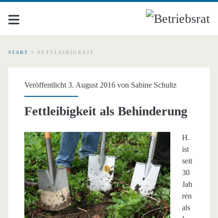
START
>
FETTLEIBIGKEIT
Schlagwort:
Veröffentlicht 3. August 2016 von
Sabine Schultz
<span>Fettleibigkeit</s
Fettleibigkeit als Behinderung
H.
ist
seit
30
Jah
ren
als