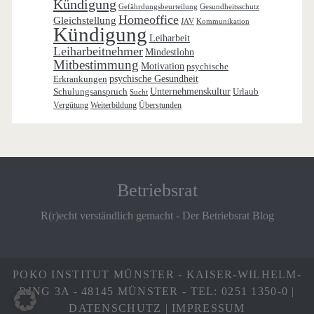
Kündigung
Gefährdungsbeurteilung
Gesundheitsschutz
Homeoffice
Gleichstellung
JAV
Kommunikation
Kündigung
Leiharbeit
Leiharbeitnehmer
Mindestlohn
Mitbestimmung
Motivation
psychische
Erkrankungen
psychische Gesundheit
Schulungsanspruch
Unternehmenskultur
Urlaub
Sucht
Vergütung
Weiterbildung
Überstunden
Betriebsrat
R(r)echt verständlich gemacht - Der Betriebsrat Blog
POKO INSTITUT MÜNSTER - KAISER-WILHELM-
RING 3A - 48145 MÜNSTER - TEL: 0251 1350-0 |
DATENSCHUTZ
|
IMPRESSUM