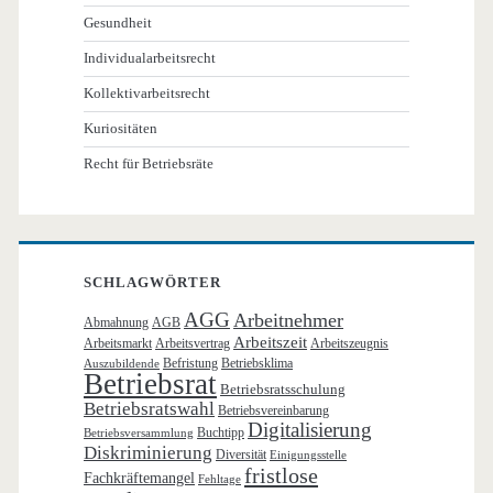
Gesundheit
Individualarbeitsrecht
Kollektivarbeitsrecht
Kuriositäten
Recht für Betriebsräte
SCHLAGWÖRTER
AGG
Arbeitnehmer
Abmahnung
AGB
Arbeitszeit
Arbeitsmarkt
Arbeitsvertrag
Arbeitszeugnis
Befristung
Betriebsklima
Auszubildende
Betriebsrat
Betriebsratsschulung
Betriebsratswahl
Betriebsvereinbarung
Digitalisierung
Buchtipp
Betriebsversammlung
Diskriminierung
Diversität
Einigungsstelle
fristlose
Fachkräftemangel
Fehltage