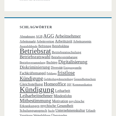
SCHLAGWÖRTER
AGG
Arbeitnehmer
Abmahnung
AGB
Arbeitszeit
Arbeitsmarkt
Arbeitsvertrag
Arbeitszeugnis
Befristung
Betriebsklima
Auszubildende
Betriebsrat
Betriebsratsschulung
Betriebsratswahl
Betriebsvereinbarung
Digitalisierung
Buchtipp
Betriebsversammlung
Diskriminierung
Diversität
Einigungsstelle
fristlose
Fachkräftemangel
Fehltage
Kündigung
Gefährdungsbeurteilung
Gesundheitsschutz
Homeoffice
Gleichstellung
JAV
Kommunikation
Kündigung
Leiharbeit
Leiharbeitnehmer
Mindestlohn
Mitbestimmung
Motivation
psychische
Erkrankungen
psychische Gesundheit
Schulungsanspruch
Unternehmenskultur
Urlaub
Sucht
Vergütung
Weiterbildung
Überstunden