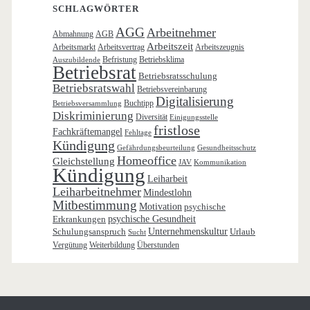
SCHLAGWÖRTER
AGG
Arbeitnehmer
Abmahnung
AGB
Arbeitszeit
Arbeitsmarkt
Arbeitsvertrag
Arbeitszeugnis
Befristung
Betriebsklima
Auszubildende
Betriebsrat
Betriebsratsschulung
Betriebsratswahl
Betriebsvereinbarung
Digitalisierung
Buchtipp
Betriebsversammlung
Diskriminierung
Diversität
Einigungsstelle
fristlose
Fachkräftemangel
Fehltage
Kündigung
Gefährdungsbeurteilung
Gesundheitsschutz
Homeoffice
Gleichstellung
JAV
Kommunikation
Kündigung
Leiharbeit
Leiharbeitnehmer
Mindestlohn
Mitbestimmung
Motivation
psychische
Erkrankungen
psychische Gesundheit
Schulungsanspruch
Unternehmenskultur
Urlaub
Sucht
Vergütung
Weiterbildung
Überstunden