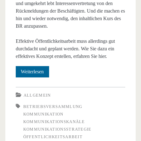
und umgekehrt lebt Interessenvertretung von den
Rückmeldungen der Beschäftigten. Und die machen es
hin und wieder notwendig, den inhaltlichen Kurs des
BR anzupassen.
Effektive Öffentlichkeitsarbeit muss allerdings gut
durchdacht und geplant werden. Wie Sie dazu ein
effektives Konzept erstellen, erfahren Sie hier.
Kommunikationsstrategie
Weiterlesen
durch
den
ALLGEMEIN
BR
BETRIEBSVERSAMMLUNG
KOMMUNIKATION
–
KOMMUNIKATIONSKANÄLE
stark
KOMMUNIKATIONSSTRATEGIE
ÖFFENTLICHKEITSARBEIT
durch