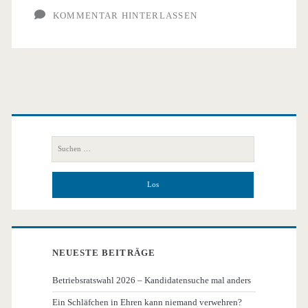
KOMMENTAR HINTERLASSEN
Sichtbarkeit
Primäre
Seitenleiste
Suchen
nach:
NEUESTE BEITRÄGE
Betriebsratswahl 2026 – Kandidatensuche mal anders
Ein Schläfchen in Ehren kann niemand verwehren?