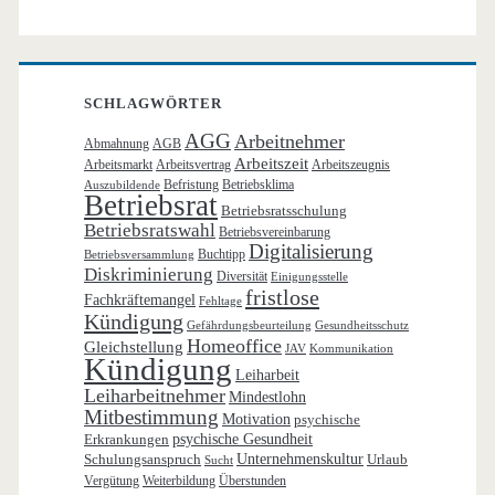
SCHLAGWÖRTER
AGG
Arbeitnehmer
Abmahnung
AGB
Arbeitszeit
Arbeitsmarkt
Arbeitsvertrag
Arbeitszeugnis
Befristung
Betriebsklima
Auszubildende
Betriebsrat
Betriebsratsschulung
Betriebsratswahl
Betriebsvereinbarung
Digitalisierung
Buchtipp
Betriebsversammlung
Diskriminierung
Diversität
Einigungsstelle
fristlose
Fachkräftemangel
Fehltage
Kündigung
Gefährdungsbeurteilung
Gesundheitsschutz
Homeoffice
Gleichstellung
JAV
Kommunikation
Kündigung
Leiharbeit
Leiharbeitnehmer
Mindestlohn
Mitbestimmung
Motivation
psychische
Erkrankungen
psychische Gesundheit
Schulungsanspruch
Unternehmenskultur
Urlaub
Sucht
Vergütung
Weiterbildung
Überstunden