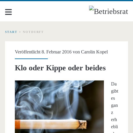
START
>
NOTDURFT
Schlagwort:
Veröffentlicht 8. Februar 2016 von
Carolin Kopel
<span>Notdurft</span>
Klo oder Kippe oder beides
Da
gibt
es
gan
z
erh
ebli