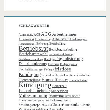
SCHLAGWÖRTER
AGG
Arbeitnehmer
Abmahnung
AGB
Arbeitszeit
Arbeitsmarkt
Arbeitsvertrag
Arbeitszeugnis
Befristung
Betriebsklima
Auszubildende
Betriebsrat
Betriebsratsschulung
Betriebsratswahl
Betriebsvereinbarung
Digitalisierung
Buchtipp
Betriebsversammlung
Diskriminierung
Diversität
Einigungsstelle
fristlose
Fachkräftemangel
Fehltage
Kündigung
Gefährdungsbeurteilung
Gesundheitsschutz
Homeoffice
Gleichstellung
JAV
Kommunikation
Kündigung
Leiharbeit
Leiharbeitnehmer
Mindestlohn
Mitbestimmung
Motivation
psychische
Erkrankungen
psychische Gesundheit
Schulungsanspruch
Unternehmenskultur
Urlaub
Sucht
Vergütung
Weiterbildung
Überstunden