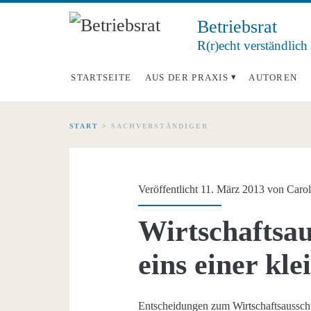
Betriebsrat
R(r)echt verständlich
STARTSEITE
AUS DER PRAXIS
AUTOREN
START
>
SACHVERSTÄNDIGER
Schlagwort:
<span>Sachverständ
Veröffentlicht 11. März 2013 von
Carol
Wirtschaftsa
eins einer kl
Entscheidungen zum Wirtschaftsausschus