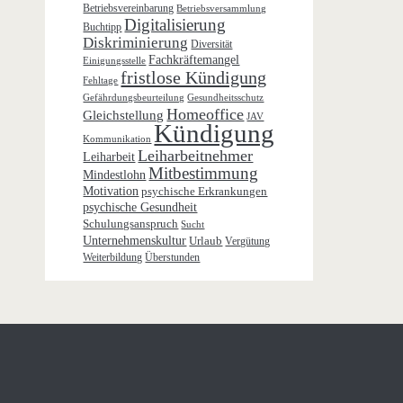
Betriebsvereinbarung
Betriebsversammlung
Digitalisierung
Buchtipp
Diskriminierung
Diversität
Fachkräftemangel
Einigungsstelle
fristlose Kündigung
Fehltage
Gefährdungsbeurteilung
Gesundheitsschutz
Homeoffice
Gleichstellung
JAV
Kündigung
Kommunikation
Leiharbeitnehmer
Leiharbeit
Mitbestimmung
Mindestlohn
Motivation
psychische Erkrankungen
psychische Gesundheit
Schulungsanspruch
Sucht
Unternehmenskultur
Urlaub
Vergütung
Weiterbildung
Überstunden