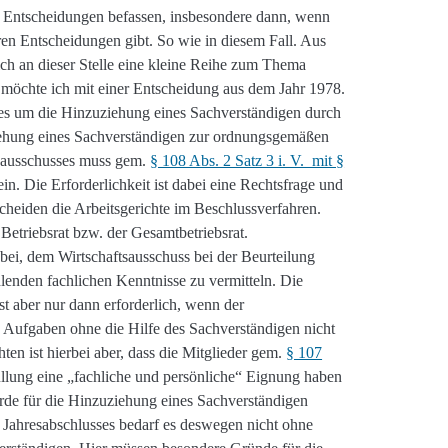
n Entscheidungen befassen, insbesondere dann, wenn
eren Entscheidungen gibt. So wie in diesem Fall. Aus
ch an dieser Stelle eine kleine Reihe zum Thema
 möchte ich mit einer Entscheidung aus dem Jahr 1978.
es um die Hinzuziehung eines Sachverständigen durch
iehung eines Sachverständigen zur ordnungsgemäßen
tsausschusses muss gem.
§ 108 Abs. 2 Satz 3 i. V. mit §
ein. Die Erforderlichkeit ist dabei eine Rechtsfrage und
scheiden die Arbeitsgerichte im Beschlussverfahren.
 Betriebsrat bzw. der Gesamtbetriebsrat.
bei, dem Wirtschaftsausschuss bei der Beurteilung
hlenden fachlichen Kenntnisse zu vermitteln. Die
t aber nur dann erforderlich, wenn der
n Aufgaben ohne die Hilfe des Sachverständigen nicht
en ist hierbei aber, dass die Mitglieder gem.
§ 107
llung eine „fachliche und persönliche“ Eignung haben
ürde für die Hinzuziehung eines Sachverständigen
 Jahresabschlusses bedarf es deswegen nicht ohne