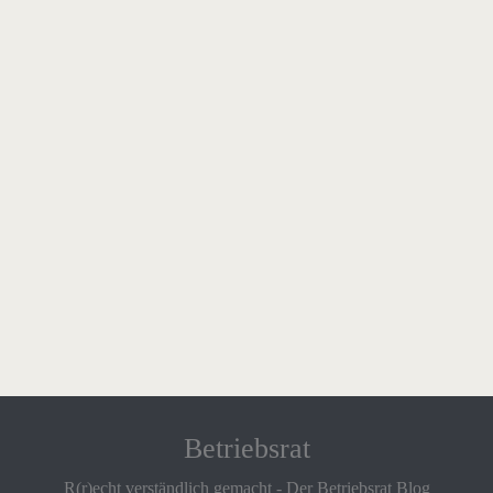
Betriebsrat
R(r)echt verständlich gemacht - Der Betriebsrat Blog