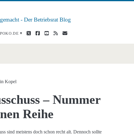
 gemacht - Der Betriebsrat Blog
twitter
facebook
youtube
rss
E-
POKO.DE
Mail
iger</span>
in Kopel
usschuss – Nummer
einen Reihe
s sind meistens doch schon recht alt. Dennoch sollte