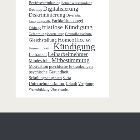
Betriebsvereinbarung
Betriebsversammlung
Digitalisierung
Buchtipp
Diskriminierung
Diversität
Fachkräftemangel
Einigungsstelle
fristlose Kündigung
Fehltage
Gefährdungsbeurteilung
Gesundheitsschutz
Homeoffice
Gleichstellung
JAV
Kündigung
Kommunikation
Leiharbeitnehmer
Leiharbeit
Mitbestimmung
Mindestlohn
Motivation
psychische Erkrankungen
psychische Gesundheit
Schulungsanspruch
Sucht
Unternehmenskultur
Urlaub
Vergütung
Weiterbildung
Überstunden