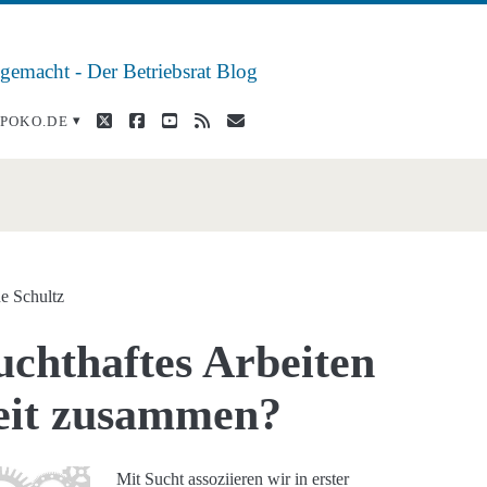
 gemacht - Der Betriebsrat Blog
twitter
facebook
youtube
rss
E-
POKO.DE
Mail
e Schultz
uchthaftes Arbeiten
eit zusammen?
Mit Sucht assoziieren wir in erster