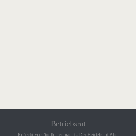
Betriebsrat
R(r)echt verständlich gemacht - Der Betriebsrat Blog