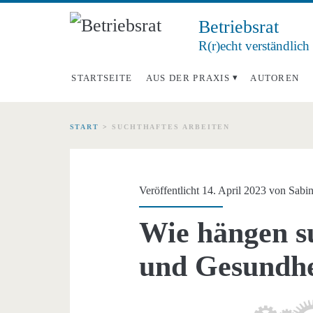
Betriebsrat
R(r)echt verständlich
STARTSEITE
AUS DER PRAXIS
AUTOREN
START
>
SUCHTHAFTES ARBEITEN
Schlagwort:
<span>suchthaftes
Veröffentlicht 14. April 2023 von
Sabin
Arbeiten</span>
Wie hängen s
und Gesundh