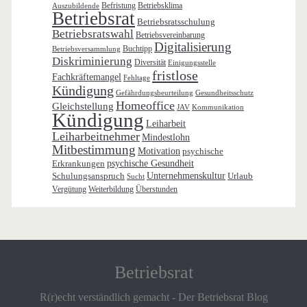
Befristung
Betriebsklima
Auszubildende
Betriebsrat
Betriebsratsschulung
Betriebsratswahl
Betriebsvereinbarung
Digitalisierung
Buchtipp
Betriebsversammlung
Diskriminierung
Diversität
Einigungsstelle
fristlose
Fachkräftemangel
Fehltage
Kündigung
Gefährdungsbeurteilung
Gesundheitsschutz
Homeoffice
Gleichstellung
JAV
Kommunikation
Kündigung
Leiharbeit
Leiharbeitnehmer
Mindestlohn
Mitbestimmung
Motivation
psychische
Erkrankungen
psychische Gesundheit
Schulungsanspruch
Unternehmenskultur
Urlaub
Sucht
Vergütung
Weiterbildung
Überstunden
Betriebsrat
R(r)echt verständlich gemacht - Der Betriebsrat Blog