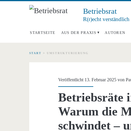
Betriebsrat
R(r)echt verständlich
STARTSEITE
AUS DER PRAXIS
AUTOREN
START
>
UMSTRUKTURIERUNG
Schlagwort:
<span>Umstrukturi
Veröffentlicht 13. Februar 2025 von
Pa
Betriebsräte 
Warum die M
schwindet – u