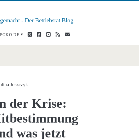
 gemacht - Der Betriebsrat Blog
twitter
facebook
youtube
rss
E-
POKO.DE
Mail
erung</span>
ulina Juszczyk
in der Krise:
itbestimmung
nd was jetzt