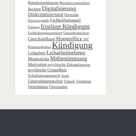
Betriebsvereinbarung
Betriebsversammlung
Digitalisierung
Buchtipp
Diskriminierung
Diversität
Fachkräftemangel
Einigungsstelle
fristlose Kündigung
Fehltage
Gefährdungsbeurteilung
Gesundheitsschutz
Homeoffice
Gleichstellung
JAV
Kündigung
Kommunikation
Leiharbeitnehmer
Leiharbeit
Mitbestimmung
Mindestlohn
Motivation
psychische Erkrankungen
psychische Gesundheit
Schulungsanspruch
Sucht
Unternehmenskultur
Urlaub
Vergütung
Weiterbildung
Überstunden