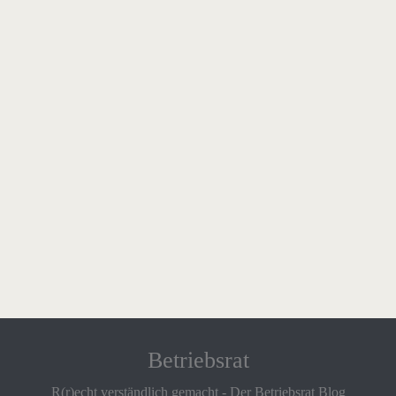
Betriebsrat
R(r)echt verständlich gemacht - Der Betriebsrat Blog