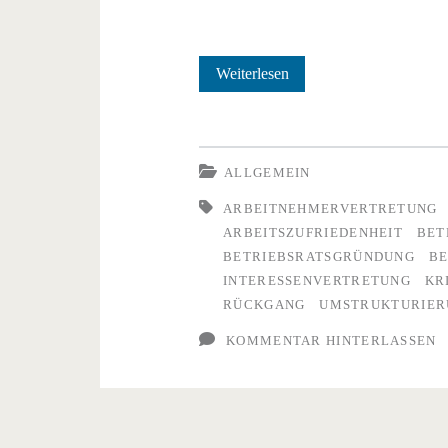
Betriebsräte
Weiterlesen
in
der
ALLGEMEIN
Krise:
ARBEITNEHMERVERTRETUNG
Warum
ARBEITSZUFRIEDENHEIT
BET
die
BETRIEBSRATSGRÜNDUNG
BE
INTERESSENVERTRETUNG
KR
Mitbestimmung
RÜCKGANG
UMSTRUKTURIER
schwindet
KOMMENTAR HINTERLASSEN
–
und
was