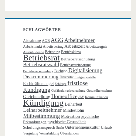
SCHLAGWÖRTER
AGG
Arbeitnehmer
Abmahnung
AGB
Arbeitszeit
Arbeitsmarkt
Arbeitsvertrag
Arbeitszeugnis
Befristung
Betriebsklima
Auszubildende
Betriebsrat
Betriebsratsschulung
Betriebsratswahl
Betriebsvereinbarung
Digitalisierung
Buchtipp
Betriebsversammlung
Diskriminierung
Diversität
Einigungsstelle
fristlose
Fachkräftemangel
Fehltage
Kündigung
Gefährdungsbeurteilung
Gesundheitsschutz
Homeoffice
Gleichstellung
JAV
Kommunikation
Kündigung
Leiharbeit
Leiharbeitnehmer
Mindestlohn
Mitbestimmung
Motivation
psychische
Erkrankungen
psychische Gesundheit
Schulungsanspruch
Unternehmenskultur
Urlaub
Sucht
Vergütung
Weiterbildung
Überstunden