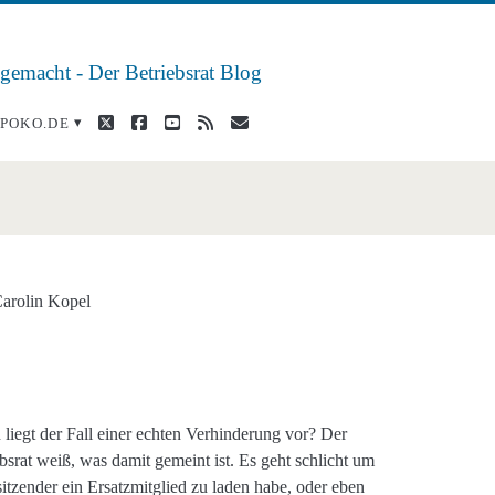
 gemacht - Der Betriebsrat Blog
twitter
facebook
youtube
rss
E-
POKO.DE
Mail
g</span>
arolin Kopel
liegt der Fall einer echten Verhinderung vor? Der
bsrat weiß, was damit gemeint ist. Es geht schlicht um
sitzender ein Ersatzmitglied zu laden habe, oder eben