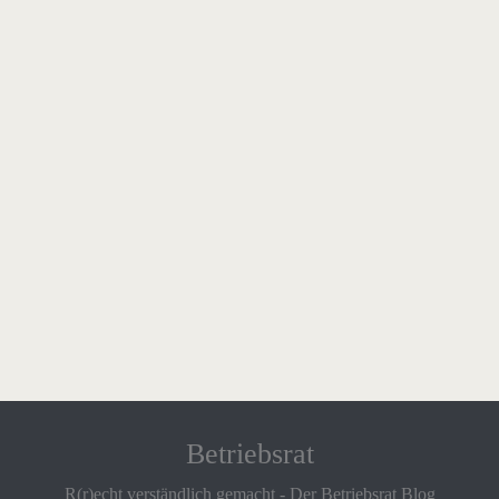
Betriebsrat
R(r)echt verständlich gemacht - Der Betriebsrat Blog