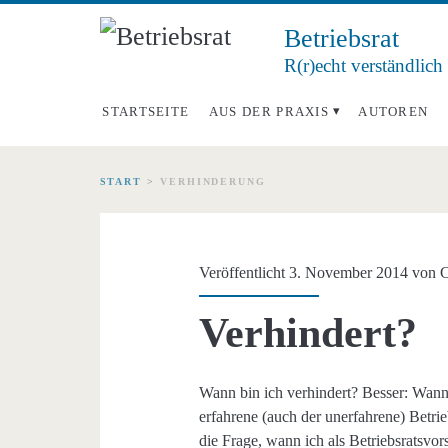
Betriebsrat
R(r)echt verständlich
STARTSEITE
AUS DER PRAXIS
AUTOREN
START
>
VERHINDERUNG
Schlagwort:
<span>Verhinderun
Veröffentlicht 3. November 2014 von
C
Verhindert?
Wann bin ich verhindert? Besser: Wann 
erfahrene (auch der unerfahrene) Betrie
die Frage, wann ich als Betriebsratsvor