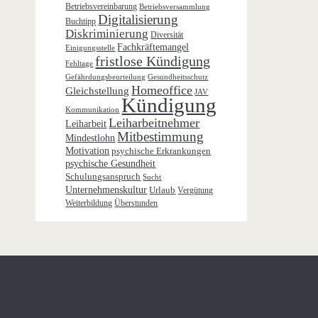
Betriebsvereinbarung
Betriebsversammlung
Digitalisierung
Buchtipp
Diskriminierung
Diversität
Fachkräftemangel
Einigungsstelle
fristlose Kündigung
Fehltage
Gefährdungsbeurteilung
Gesundheitsschutz
Homeoffice
Gleichstellung
JAV
Kündigung
Kommunikation
Leiharbeitnehmer
Leiharbeit
Mitbestimmung
Mindestlohn
Motivation
psychische Erkrankungen
psychische Gesundheit
Schulungsanspruch
Sucht
Unternehmenskultur
Urlaub
Vergütung
Weiterbildung
Überstunden