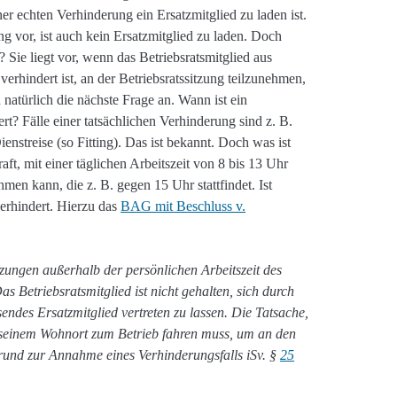
ner echten Verhinderung ein Ersatzmitglied zu laden ist.
ng vor, ist auch kein Ersatzmitglied zu laden. Doch
 Sie liegt vor, wenn das Betriebsratsmitglied aus
verhindert ist, an der Betriebsratssitzung teilzunehmen,
ch natürlich die nächste Frage an. Wann ist ein
ert? Fälle einer tatsächlichen Verhinderung sind z. B.
nstreise (so Fitting). Das ist bekannt. Doch was ist
raft, mit einer täglichen Arbeitszeit von 8 bis 13 Uhr
ehmen kann, die z. B. gegen 15 Uhr stattfindet. Ist
verhindert. Hierzu das
BAG mit Beschluss v.
tzungen außerhalb der persönlichen Arbeitszeit des
Das Betriebsratsmitglied ist nicht gehalten, sich durch
sendes Ersatzmitglied vertreten zu lassen. Die Tatsache,
n seinem Wohnort zum Betrieb fahren muss, um an den
Grund zur Annahme eines Verhinderungsfalls iSv. §
25