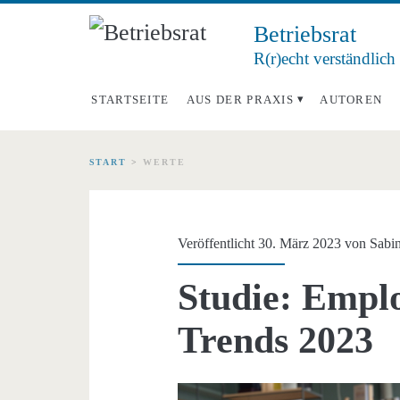
Betriebsrat
R(r)echt verständlich
STARTSEITE
AUS DER PRAXIS
AUTOREN
START
>
WERTE
Schlagwort:
<span>Werte</span
Veröffentlicht 30. März 2023 von
Sabin
Studie: Empl
Trends 2023