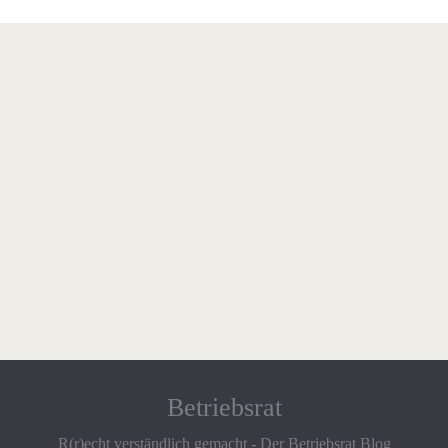
Betriebsrat
R(r)echt verständlich gemacht - Der Betriebsrat Blog