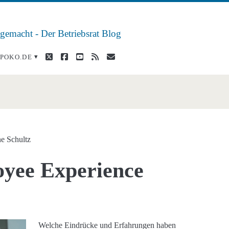
 gemacht - Der Betriebsrat Blog
twitter
facebook
youtube
rss
E-
POKO.DE
Mail
>
e Schultz
oyee Experience
Welche Eindrücke und Erfahrungen haben