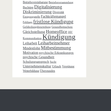
Betriebsvereinbarung
Betriebsversammlung
Digitalisierung
Buchtipp
Diskriminierung
Diversität
Fachkräftemangel
Einigungsstelle
fristlose Kündigung
Fehltage
Gefährdungsbeurteilung
Gesundheitsschutz
Homeoffice
Gleichstellung
JAV
Kündigung
Kommunikation
Leiharbeitnehmer
Leiharbeit
Mitbestimmung
Mindestlohn
Motivation
psychische Erkrankungen
psychische Gesundheit
Schulungsanspruch
Sucht
Unternehmenskultur
Urlaub
Vergütung
Weiterbildung
Überstunden