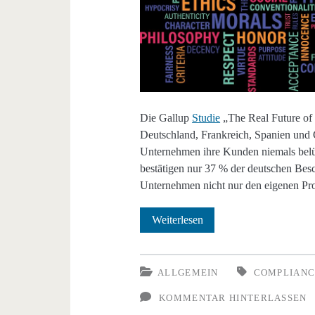
Die Gallup
Studie
„The Real Future of 
Deutschland, Frankreich, Spanien und 
Unternehmen ihre Kunden niemals belüg
bestätigen nur 37 % der deutschen Besc
Unternehmen nicht nur den eigenen Prof
Wie
Weiterlesen
steht’s
um
ALLGEMEIN
COMPLIANC
die
KOMMENTAR HINTERLASSEN