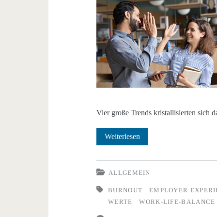
Vier große Trends kristallisierten sich d
Studie:
Weiterlesen
Employee
Experience
ALLGEMEIN
Trends
BURNOUT
EMPLOYER EXPERI
WERTE
WORK-LIFE-BALANCE
2023