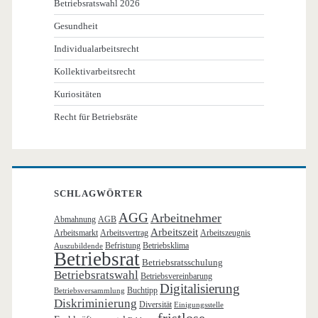
Betriebsratswahl 2026
Gesundheit
Individualarbeitsrecht
Kollektivarbeitsrecht
Kuriositäten
Recht für Betriebsräte
SCHLAGWÖRTER
AGG
Arbeitnehmer
Abmahnung
AGB
Arbeitszeit
Arbeitsmarkt
Arbeitsvertrag
Arbeitszeugnis
Befristung
Betriebsklima
Auszubildende
Betriebsrat
Betriebsratsschulung
Betriebsratswahl
Betriebsvereinbarung
Digitalisierung
Buchtipp
Betriebsversammlung
Diskriminierung
Diversität
Einigungsstelle
fristlose