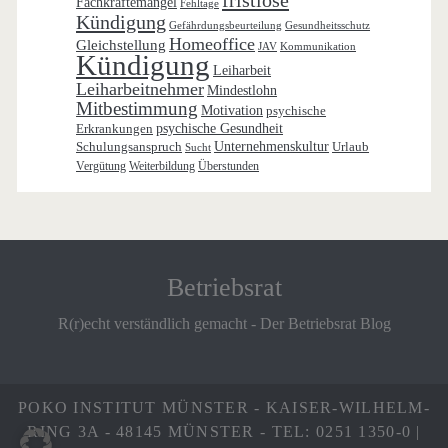
Fachkräftemangel
Fehltage
Kündigung
Gefährdungsbeurteilung
Gesundheitsschutz
Homeoffice
Gleichstellung
JAV
Kommunikation
Kündigung
Leiharbeit
Leiharbeitnehmer
Mindestlohn
Mitbestimmung
Motivation
psychische
Erkrankungen
psychische Gesundheit
Schulungsanspruch
Unternehmenskultur
Urlaub
Sucht
Vergütung
Weiterbildung
Überstunden
Betriebsrat
R(r)echt verständlich gemacht - Der Betriebsrat Blog
POKO INSTITUT MÜNSTER - KAISER-WILHELM-
RING 3A - 48145 MÜNSTER - TEL: 0251 1350-0 |