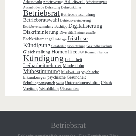
Arbeitszeit
Arbeitsmarkt
Arbeitsvertrag
Arbeitszeugnis
Befristung
Betriebsklima
Auszubildende
Betriebsrat
Betriebsratsschulung
Betriebsratswahl
Betriebsvereinbarung
Digitalisierung
Buchtipp
Betriebsversammlung
Diskriminierung
Diversität
Einigungsstelle
fristlose
Fachkräftemangel
Fehltage
Kündigung
Gefährdungsbeurteilung
Gesundheitsschutz
Homeoffice
Gleichstellung
JAV
Kommunikation
Kündigung
Leiharbeit
Leiharbeitnehmer
Mindestlohn
Mitbestimmung
Motivation
psychische
Erkrankungen
psychische Gesundheit
Schulungsanspruch
Unternehmenskultur
Urlaub
Sucht
Vergütung
Weiterbildung
Überstunden
Betriebsrat