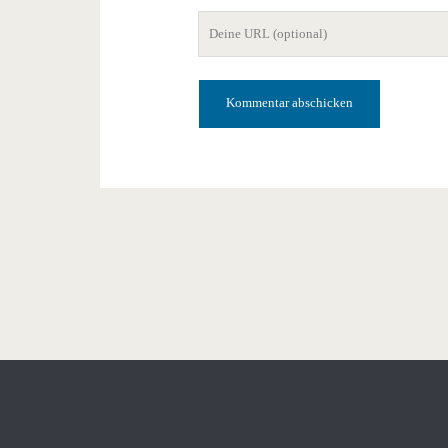
Mail-
Deine
Adresse
Website-
URL