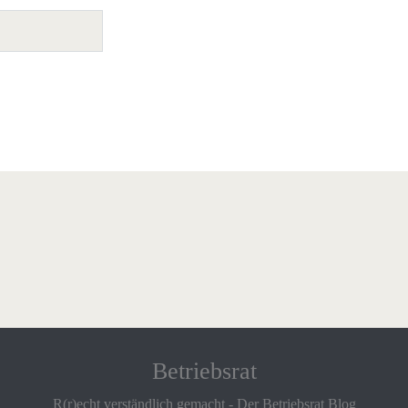
Betriebsrat
R(r)echt verständlich gemacht - Der Betriebsrat Blog