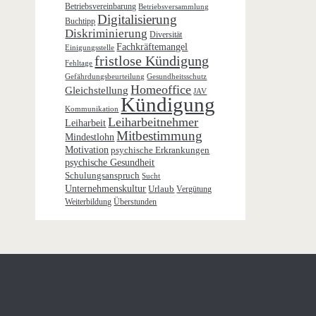
Betriebsvereinbarung
Betriebsversammlung
Digitalisierung
Buchtipp
Diskriminierung
Diversität
Fachkräftemangel
Einigungsstelle
fristlose Kündigung
Fehltage
Gefährdungsbeurteilung
Gesundheitsschutz
Homeoffice
Gleichstellung
JAV
Kündigung
Kommunikation
Leiharbeitnehmer
Leiharbeit
Mitbestimmung
Mindestlohn
Motivation
psychische Erkrankungen
psychische Gesundheit
Schulungsanspruch
Sucht
Unternehmenskultur
Urlaub
Vergütung
Weiterbildung
Überstunden