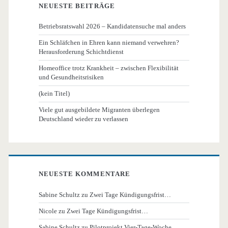
NEUESTE BEITRÄGE
Betriebsratswahl 2026 – Kandidatensuche mal anders
Ein Schläfchen in Ehren kann niemand verwehren?
Herausforderung Schichtdienst
Homeoffice trotz Krankheit – zwischen Flexibilität
und Gesundheitsrisiken
(kein Titel)
Viele gut ausgebildete Migranten überlegen
Deutschland wieder zu verlassen
NEUESTE KOMMENTARE
Sabine Schultz
zu
Zwei Tage Kündigungsfrist…
Nicole
zu
Zwei Tage Kündigungsfrist…
Sabine Schultz
zu
Pilotprojekt Vier-Tage-Woche