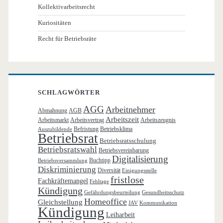
Kollektivarbeitsrecht
Kuriositäten
Recht für Betriebsräte
SCHLAGWÖRTER
AGG
Arbeitnehmer
Abmahnung
AGB
Arbeitszeit
Arbeitsmarkt
Arbeitsvertrag
Arbeitszeugnis
Befristung
Betriebsklima
Auszubildende
Betriebsrat
Betriebsratsschulung
Betriebsratswahl
Betriebsvereinbarung
Digitalisierung
Buchtipp
Betriebsversammlung
Diskriminierung
Diversität
Einigungsstelle
fristlose
Fachkräftemangel
Fehltage
Kündigung
Gefährdungsbeurteilung
Gesundheitsschutz
Homeoffice
Gleichstellung
JAV
Kommunikation
Kündigung
Leiharbeit