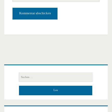
URL
Primäre
Seitenleiste
Suchen
nach: