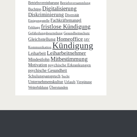
Betriebsvereinbarung
Betriebsversammlung
Digitalisierung
Buchtipp
Diskriminierung
Diversität
Fachkräftemangel
Einigungsstelle
fristlose Kündigung
Fehltage
Gefährdungsbeurteilung
Gesundheitsschutz
Homeoffice
Gleichstellung
JAV
Kündigung
Kommunikation
Leiharbeitnehmer
Leiharbeit
Mitbestimmung
Mindestlohn
Motivation
psychische Erkrankungen
psychische Gesundheit
Schulungsanspruch
Sucht
Unternehmenskultur
Urlaub
Vergütung
Weiterbildung
Überstunden