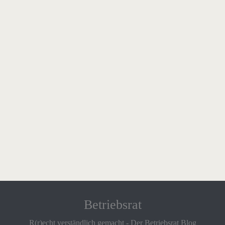
Betriebsrat
R(r)echt verständlich gemacht - Der Betriebsrat Blog