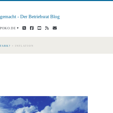
 gemacht - Der Betriebsrat Blog
twitter
facebook
youtube
rss
E-
POKO.DE
Mail
STARK?
>
INFLATION