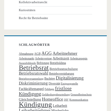
Kollektivarbeitsrecht
Kuriositäten
Recht für Betriebsräte
SCHLAGWÖRTER
AGG
Arbeitnehmer
Abmahnung
AGB
Arbeitszeit
Arbeitsmarkt
Arbeitsvertrag
Arbeitszeugnis
Befristung
Betriebsklima
Auszubildende
Betriebsrat
Betriebsratsschulung
Betriebsratswahl
Betriebsvereinbarung
Digitalisierung
Buchtipp
Betriebsversammlung
Diskriminierung
Diversität
Einigungsstelle
fristlose
Fachkräftemangel
Fehltage
Kündigung
Gefährdungsbeurteilung
Gesundheitsschutz
Homeoffice
Gleichstellung
JAV
Kommunikation
Kündigung
Leiharbeit
Leiharbeitnehmer
Mindestlohn