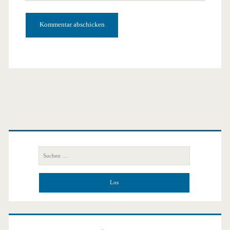
URL
Primäre
Seitenleiste
Suchen
nach: