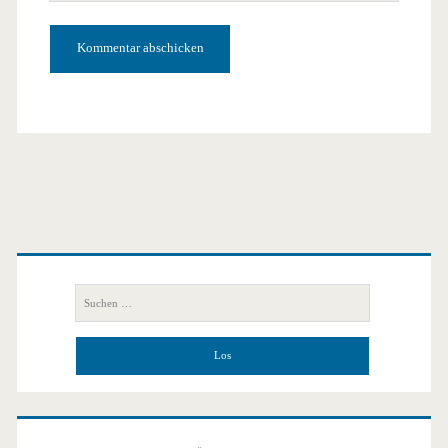
URL
Primäre
Seitenleiste
Suchen
nach: