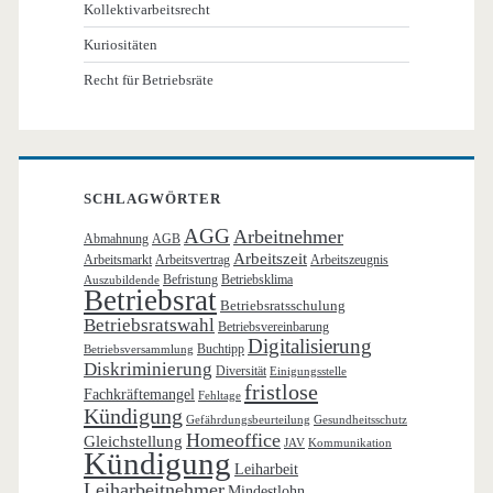
Kollektivarbeitsrecht
Kuriositäten
Recht für Betriebsräte
SCHLAGWÖRTER
AGG
Arbeitnehmer
Abmahnung
AGB
Arbeitszeit
Arbeitsmarkt
Arbeitsvertrag
Arbeitszeugnis
Befristung
Betriebsklima
Auszubildende
Betriebsrat
Betriebsratsschulung
Betriebsratswahl
Betriebsvereinbarung
Digitalisierung
Buchtipp
Betriebsversammlung
Diskriminierung
Diversität
Einigungsstelle
fristlose
Fachkräftemangel
Fehltage
Kündigung
Gefährdungsbeurteilung
Gesundheitsschutz
Homeoffice
Gleichstellung
JAV
Kommunikation
Kündigung
Leiharbeit
Leiharbeitnehmer
Mindestlohn