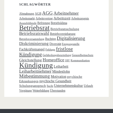
SCHLAGWÖRTER
AGG
Arbeitnehmer
Abmahnung
AGB
Arbeitszeit
Arbeitsmarkt
Arbeitsvertrag
Arbeitszeugnis
Befristung
Betriebsklima
Auszubildende
Betriebsrat
Betriebsratsschulung
Betriebsratswahl
Betriebsvereinbarung
Digitalisierung
Buchtipp
Betriebsversammlung
Diskriminierung
Diversität
Einigungsstelle
fristlose
Fachkräftemangel
Fehltage
Kündigung
Gefährdungsbeurteilung
Gesundheitsschutz
Homeoffice
Gleichstellung
JAV
Kommunikation
Kündigung
Leiharbeit
Leiharbeitnehmer
Mindestlohn
Mitbestimmung
Motivation
psychische
Erkrankungen
psychische Gesundheit
Schulungsanspruch
Unternehmenskultur
Urlaub
Sucht
Vergütung
Weiterbildung
Überstunden