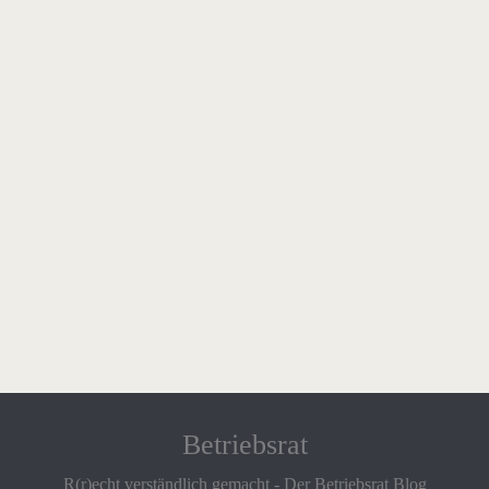
Betriebsrat
R(r)echt verständlich gemacht - Der Betriebsrat Blog