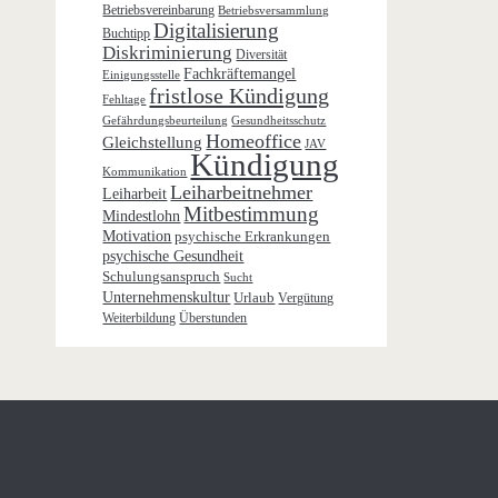
Betriebsvereinbarung
Betriebsversammlung
Digitalisierung
Buchtipp
Diskriminierung
Diversität
Fachkräftemangel
Einigungsstelle
fristlose Kündigung
Fehltage
Gefährdungsbeurteilung
Gesundheitsschutz
Homeoffice
Gleichstellung
JAV
Kündigung
Kommunikation
Leiharbeitnehmer
Leiharbeit
Mitbestimmung
Mindestlohn
Motivation
psychische Erkrankungen
psychische Gesundheit
Schulungsanspruch
Sucht
Unternehmenskultur
Urlaub
Vergütung
Weiterbildung
Überstunden