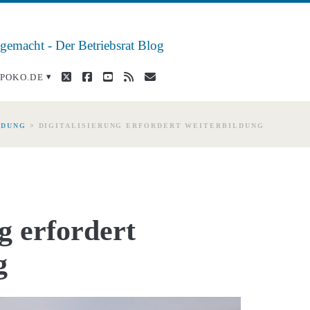
 gemacht - Der Betriebsrat Blog
twitter
facebook
youtube
rss
E-
POKO.DE
Mail
LDUNG
>
DIGITALISIERUNG ERFORDERT WEITERBILDUNG
ng erfordert
g