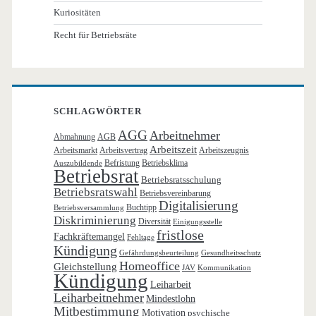
Kuriositäten
Recht für Betriebsräte
SCHLAGWÖRTER
AGG
Arbeitnehmer
Abmahnung
AGB
Arbeitszeit
Arbeitsmarkt
Arbeitsvertrag
Arbeitszeugnis
Befristung
Betriebsklima
Auszubildende
Betriebsrat
Betriebsratsschulung
Betriebsratswahl
Betriebsvereinbarung
Digitalisierung
Buchtipp
Betriebsversammlung
Diskriminierung
Diversität
Einigungsstelle
fristlose
Fachkräftemangel
Fehltage
Kündigung
Gefährdungsbeurteilung
Gesundheitsschutz
Homeoffice
Gleichstellung
JAV
Kommunikation
Kündigung
Leiharbeit
Leiharbeitnehmer
Mindestlohn
Mitbestimmung
Motivation
psychische