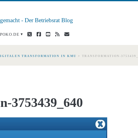
 gemacht - Der Betriebsrat Blog
twitter
facebook
youtube
rss
E-
POKO.DE
Mail
DIGITALEN TRANSFORMATION IN KMU
>
TRANSFORMATION-3753439_
on-3753439_640