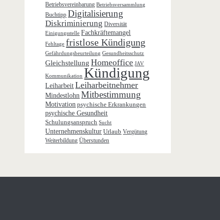
Betriebsvereinbarung
Betriebsversammlung
Digitalisierung
Buchtipp
Diskriminierung
Diversität
Fachkräftemangel
Einigungsstelle
fristlose Kündigung
Fehltage
Gefährdungsbeurteilung
Gesundheitsschutz
Homeoffice
Gleichstellung
JAV
Kündigung
Kommunikation
Leiharbeitnehmer
Leiharbeit
Mitbestimmung
Mindestlohn
Motivation
psychische Erkrankungen
psychische Gesundheit
Schulungsanspruch
Sucht
Unternehmenskultur
Urlaub
Vergütung
Weiterbildung
Überstunden