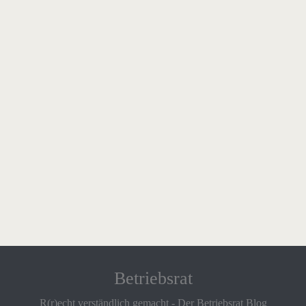
Betriebsrat
R(r)echt verständlich gemacht - Der Betriebsrat Blog