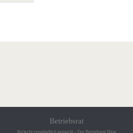
Betriebsrat
R(r)echt verständlich gemacht - Der Betriebsrat Blog