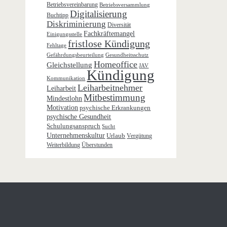
Betriebsvereinbarung
Betriebsversammlung
Digitalisierung
Buchtipp
Diskriminierung
Diversität
Fachkräftemangel
Einigungsstelle
fristlose Kündigung
Fehltage
Gefährdungsbeurteilung
Gesundheitsschutz
Homeoffice
Gleichstellung
JAV
Kündigung
Kommunikation
Leiharbeitnehmer
Leiharbeit
Mitbestimmung
Mindestlohn
Motivation
psychische Erkrankungen
psychische Gesundheit
Schulungsanspruch
Sucht
Unternehmenskultur
Urlaub
Vergütung
Weiterbildung
Überstunden