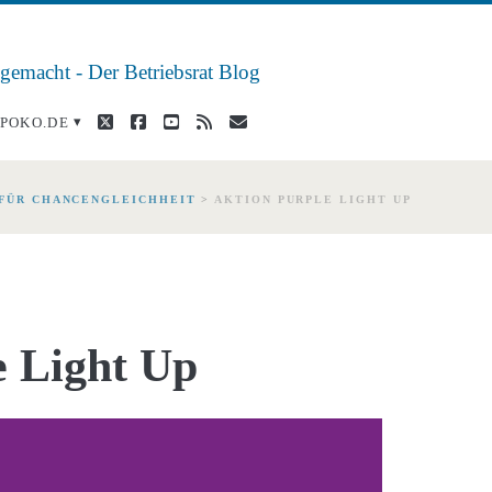
 gemacht - Der Betriebsrat Blog
twitter
facebook
youtube
rss
E-
POKO.DE
Mail
 FÜR CHANCENGLEICHHEIT
>
AKTION PURPLE LIGHT UP
e Light Up