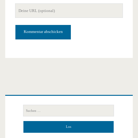
Mail-
Deine
Adresse
Website-
URL
Primäre
Seitenleiste
Suchen
nach: