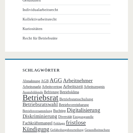
Gesundheit
Individualarbeitsrecht
Kollektivarbeitsrecht
Kuriositäten
Recht für Betriebsräte
SCHLAGWÖRTER
AGG
Arbeitnehmer
Abmahnung
AGB
Arbeitszeit
Arbeitsmarkt
Arbeitsvertrag
Arbeitszeugnis
Befristung
Betriebsklima
Auszubildende
Betriebsrat
Betriebsratsschulung
Betriebsratswahl
Betriebsvereinbarung
Digitalisierung
Buchtipp
Betriebsversammlung
Diskriminierung
Diversität
Einigungsstelle
fristlose
Fachkräftemangel
Fehltage
Kündigung
Gefährdungsbeurteilung
Gesundheitsschutz