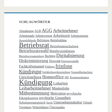
SCHLAGWÖRTER
AGG
Arbeitnehmer
Abmahnung
AGB
Arbeitszeit
Arbeitsmarkt
Arbeitsvertrag
Arbeitszeugnis
Befristung
Betriebsklima
Auszubildende
Betriebsrat
Betriebsratsschulung
Betriebsratswahl
Betriebsvereinbarung
Digitalisierung
Buchtipp
Betriebsversammlung
Diskriminierung
Diversität
Einigungsstelle
fristlose
Fachkräftemangel
Fehltage
Kündigung
Gefährdungsbeurteilung
Gesundheitsschutz
Homeoffice
Gleichstellung
JAV
Kommunikation
Kündigung
Leiharbeit
Leiharbeitnehmer
Mindestlohn
Mitbestimmung
Motivation
psychische
Erkrankungen
psychische Gesundheit
Schulungsanspruch
Unternehmenskultur
Urlaub
Sucht
Vergütung
Weiterbildung
Überstunden