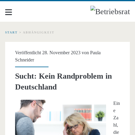
START
>
ABHÄNGIGKEIT
Schlagwort:
Veröffentlicht 28. November 2023 von
Paula
<span>Abhängigkeit</s
Schneider
Sucht: Kein Randproblem in
Deutschland
Ein
e
Za
hl,
die