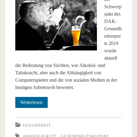
Schwerp
unkt des
DAK-
Gesundh
eitsrepor
ts 2019
wurde
aktuell
die Bedeutung von Süchten, wie Alkohol- und
Tabaksucht, aber auch die Abhängigkeit von
Computerspielen und die von sozialen Medien in der
heutigen Arbeitswelt bewertet.
Suchtverhalten
Weiterlesen
wirkt
sich
GESUNDHEIT
auch
ABHÄNGIGKEIT
GESUNDHEITSREPORT