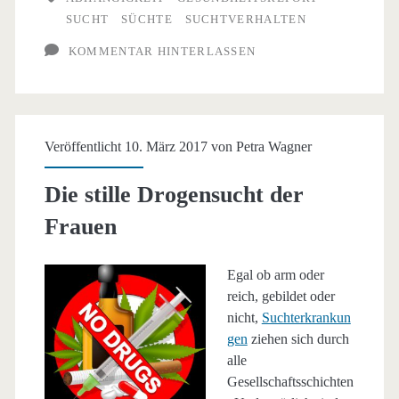
SUCHT
SÜCHTE
SUCHTVERHALTEN
bei
KOMMENTAR HINTERLASSEN
der
Arbeit
aus!
Veröffentlicht 10. März 2017 von
Petra Wagner
Die stille Drogensucht der
Frauen
Egal ob arm oder
reich, gebildet oder
nicht,
Suchterkrankun
gen
ziehen sich durch
alle
Gesellschaftsschichten