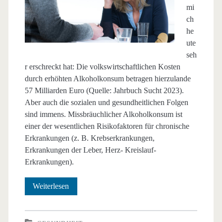
mi
ch
he
ute
seh
r erschreckt hat: Die volkswirtschaftlichen Kosten
durch erhöhten Alkoholkonsum betragen hierzulande
57 Milliarden Euro (Quelle: Jahrbuch Sucht 2023).
Aber auch die sozialen und gesundheitlichen Folgen
sind immens. Missbräuchlicher Alkoholkonsum ist
einer der wesentlichen Risikofaktoren für chronische
Erkrankungen (z. B. Krebserkrankungen,
Erkrankungen der Leber, Herz- Kreislauf-
Erkrankungen).
Sucht:
Weiterlesen
Kein
Randproblem