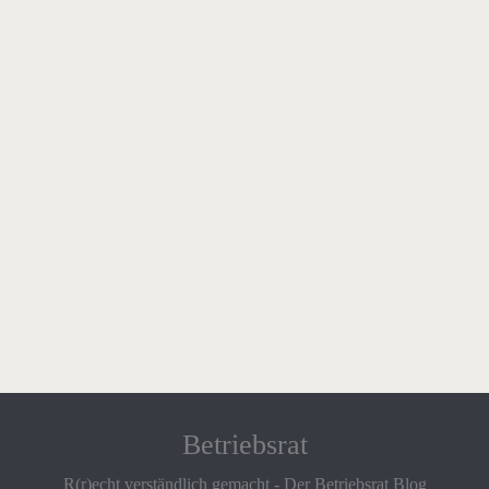
Betriebsrat
R(r)echt verständlich gemacht - Der Betriebsrat Blog