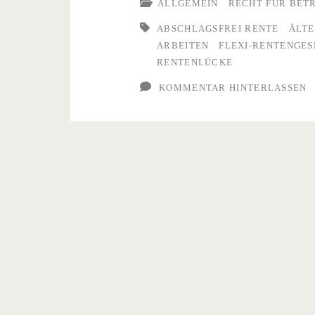
älterer
ALLGEMEIN
RECHT FÜR BET
Menschen
ABSCHLAGSFREI RENTE
ÄLT
ARBEITEN
FLEXI-RENTENGES
RENTENLÜCKE
KOMMENTAR HINTERLASSEN