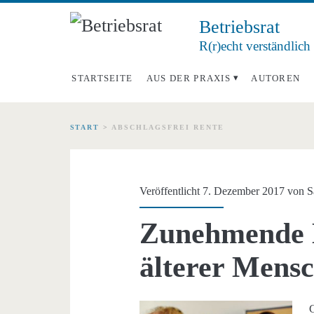
Betriebsrat
R(r)echt verständlich
STARTSEITE
AUS DER PRAXIS
AUTOREN
START
>
ABSCHLAGSFREI RENTE
Schlagwort:
<span>abschlagsfrei
Veröffentlicht 7. Dezember 2017 von
S
Rente</span>
Zunehmende 
älterer Mens
G