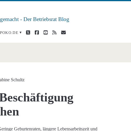
 gemacht - Der Betriebsrat Blog
twitter
facebook
youtube
rss
E-
POKO.DE
Mail
abine Schultz
Beschäftigung
chen
eringe Geburtenraten, längere Lebensarbeitszeit und