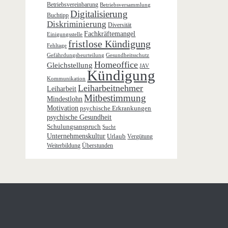
Betriebsvereinbarung
Betriebsversammlung
Digitalisierung
Buchtipp
Diskriminierung
Diversität
Fachkräftemangel
Einigungsstelle
fristlose Kündigung
Fehltage
Gefährdungsbeurteilung
Gesundheitsschutz
Homeoffice
Gleichstellung
JAV
Kündigung
Kommunikation
Leiharbeitnehmer
Leiharbeit
Mitbestimmung
Mindestlohn
Motivation
psychische Erkrankungen
psychische Gesundheit
Schulungsanspruch
Sucht
Unternehmenskultur
Urlaub
Vergütung
Weiterbildung
Überstunden