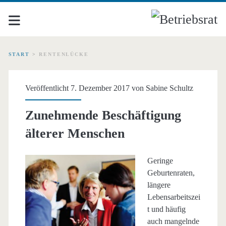
START
>
RENTENLÜCKE
Schlagwort:
Veröffentlicht 7. Dezember 2017 von
Sabine Schultz
<span>Rentenlücke</sp
Zunehmende Beschäftigung
älterer Menschen
Geringe
Geburtenraten,
längere
Lebensarbeitszei
t und häufig
auch mangelnde