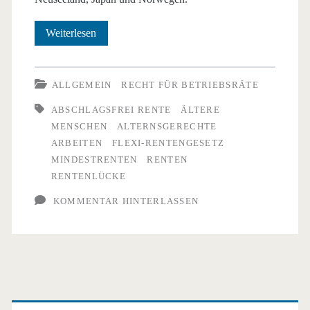
Zunehmende
Weiterlesen
Beschäftigung
älterer
ALLGEMEIN
RECHT FÜR BETRIEBSRÄTE
Menschen
ABSCHLAGSFREI RENTE
ÄLTERE
MENSCHEN
ALTERNSGERECHTE
ARBEITEN
FLEXI-RENTENGESETZ
MINDESTRENTEN
RENTEN
RENTENLÜCKE
KOMMENTAR HINTERLASSEN
Primäre