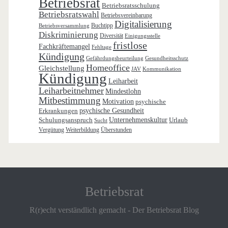
Betriebsrat
Betriebsratsschulung
Betriebsratswahl
Betriebsvereinbarung
Digitalisierung
Buchtipp
Betriebsversammlung
Diskriminierung
Diversität
Einigungsstelle
fristlose
Fachkräftemangel
Fehltage
Kündigung
Gefährdungsbeurteilung
Gesundheitsschutz
Homeoffice
Gleichstellung
JAV
Kommunikation
Kündigung
Leiharbeit
Leiharbeitnehmer
Mindestlohn
Mitbestimmung
Motivation
psychische
Erkrankungen
psychische Gesundheit
Schulungsanspruch
Unternehmenskultur
Urlaub
Sucht
Vergütung
Weiterbildung
Überstunden
Betriebsrat
R(r)echt verständlich gemacht - Der Betriebsrat Blog