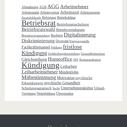
AGG
Arbeitnehmer
Abmahnung
AGB
Arbeitszeit
Arbeitsmarkt
Arbeitsvertrag
Arbeitszeugnis
Befristung
Betriebsklima
Auszubildende
Betriebsrat
Betriebsratsschulung
Betriebsratswahl
Betriebsvereinbarung
Digitalisierung
Buchtipp
Betriebsversammlung
Diskriminierung
Diversität
Einigungsstelle
fristlose
Fachkräftemangel
Fehltage
Kündigung
Gefährdungsbeurteilung
Gesundheitsschutz
Homeoffice
Gleichstellung
JAV
Kommunikation
Kündigung
Leiharbeit
Leiharbeitnehmer
Mindestlohn
Mitbestimmung
Motivation
psychische
Erkrankungen
psychische Gesundheit
Schulungsanspruch
Unternehmenskultur
Urlaub
Sucht
Vergütung
Weiterbildung
Überstunden