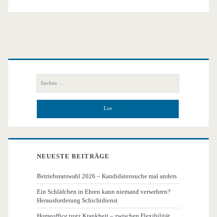
Primäre
Seitenleiste
Suchen
nach:
NEUESTE BEITRÄGE
Betriebsratswahl 2026 – Kandidatensuche mal anders
Ein Schläfchen in Ehren kann niemand verwehren?
Herausforderung Schichtdienst
Homeoffice trotz Krankheit – zwischen Flexibilität