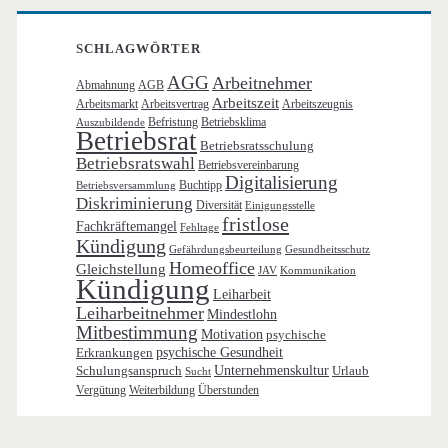
SCHLAGWÖRTER
AGG
Arbeitnehmer
Abmahnung
AGB
Arbeitszeit
Arbeitsmarkt
Arbeitsvertrag
Arbeitszeugnis
Befristung
Betriebsklima
Auszubildende
Betriebsrat
Betriebsratsschulung
Betriebsratswahl
Betriebsvereinbarung
Digitalisierung
Buchtipp
Betriebsversammlung
Diskriminierung
Diversität
Einigungsstelle
fristlose
Fachkräftemangel
Fehltage
Kündigung
Gefährdungsbeurteilung
Gesundheitsschutz
Homeoffice
Gleichstellung
JAV
Kommunikation
Kündigung
Leiharbeit
Leiharbeitnehmer
Mindestlohn
Mitbestimmung
Motivation
psychische
Erkrankungen
psychische Gesundheit
Schulungsanspruch
Unternehmenskultur
Urlaub
Sucht
Vergütung
Weiterbildung
Überstunden