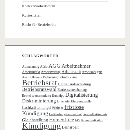
Kollektivarbeitsrecht
Kuriositäten
Recht für Betriebsräte
SCHLAGWÖRTER
AGG
Arbeitnehmer
Abmahnung
AGB
Arbeitszeit
Arbeitsmarkt
Arbeitsvertrag
Arbeitszeugnis
Befristung
Betriebsklima
Auszubildende
Betriebsrat
Betriebsratsschulung
Betriebsratswahl
Betriebsvereinbarung
Digitalisierung
Buchtipp
Betriebsversammlung
Diskriminierung
Diversität
Einigungsstelle
fristlose
Fachkräftemangel
Fehltage
Kündigung
Gefährdungsbeurteilung
Gesundheitsschutz
Homeoffice
Gleichstellung
JAV
Kommunikation
Kündigung
Leiharbeit