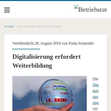
START
>
BERUFSBILDUNGSBEDARF
Schlagwort:
Veröffentlicht 28. August 2019 von
Paula Schneider
<span>Berufsbildungsbe
Digitalisierung erfordert
Weiterbildung
Die
Dig
itali
sier
ung
ver