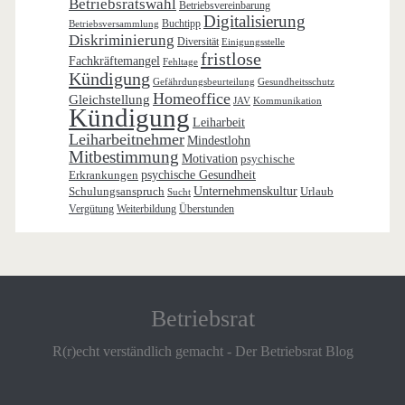
Betriebsratswahl
Betriebsvereinbarung
Digitalisierung
Buchtipp
Betriebsversammlung
Diskriminierung
Diversität
Einigungsstelle
fristlose
Fachkräftemangel
Fehltage
Kündigung
Gefährdungsbeurteilung
Gesundheitsschutz
Homeoffice
Gleichstellung
JAV
Kommunikation
Kündigung
Leiharbeit
Leiharbeitnehmer
Mindestlohn
Mitbestimmung
Motivation
psychische
Erkrankungen
psychische Gesundheit
Schulungsanspruch
Unternehmenskultur
Urlaub
Sucht
Vergütung
Weiterbildung
Überstunden
Betriebsrat
R(r)echt verständlich gemacht - Der Betriebsrat Blog