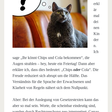
erkl
är
mal
dei
nen
Kin
der
n.
Ich
sage „Ihr könnt Chips und Cola bekommen“, die
Augen strahlen – hey, heute ein Feiertag! Dann aber
erkläre ich, dass dies bedeutet: „Chips
oder
Cola“. Die
Freude reduziert sich abrupt um die Hälfte. Das
Verständnis für die Sprache der Erwachsenen und
Klarheit von Regeln nähert sich dem Nullpunkt.
Aber: Bei der Auslegung von Gesetzestexten kann das
aber so mal sein. Worte, die scheinbar eindeutig sind,
werden durch Rechtsprechung neu interpretiert. Genau