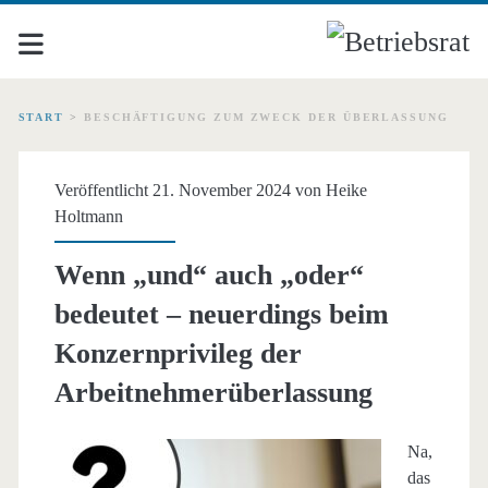
START
>
BESCHÄFTIGUNG ZUM ZWECK DER ÜBERLASSUNG
Schlagwort:
Veröffentlicht 21. November 2024 von
Heike
<span>Beschäftigung
Holtmann
zum
Wenn „und“ auch „oder“
bedeutet – neuerdings beim
Zweck
Konzernprivileg der
der
Arbeitnehmerüberlassung
Überlassung</span>
Na,
das