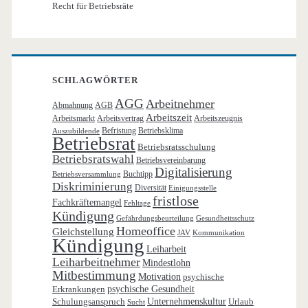
Recht für Betriebsräte
SCHLAGWÖRTER
AGG
Arbeitnehmer
Abmahnung
AGB
Arbeitszeit
Arbeitsmarkt
Arbeitsvertrag
Arbeitszeugnis
Befristung
Betriebsklima
Auszubildende
Betriebsrat
Betriebsratsschulung
Betriebsratswahl
Betriebsvereinbarung
Digitalisierung
Buchtipp
Betriebsversammlung
Diskriminierung
Diversität
Einigungsstelle
fristlose
Fachkräftemangel
Fehltage
Kündigung
Gefährdungsbeurteilung
Gesundheitsschutz
Homeoffice
Gleichstellung
JAV
Kommunikation
Kündigung
Leiharbeit
Leiharbeitnehmer
Mindestlohn
Mitbestimmung
Motivation
psychische
Erkrankungen
psychische Gesundheit
Schulungsanspruch
Unternehmenskultur
Urlaub
Sucht