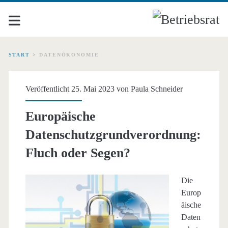
START
>
DATENÖKONOMIE
Schlagwort:
Veröffentlicht 25. Mai 2023 von
Paula Schneider
<span>Datenökonomie</
Europäische
Datenschutzgrundverordnung:
Fluch oder Segen?
Die
Europ
äische
Daten