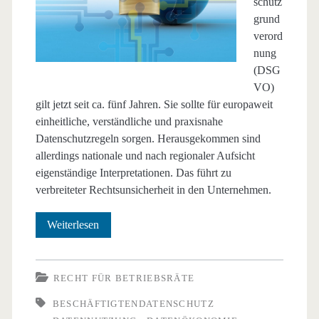
schutz
grund
verord
nung
(DSG
VO)
gilt jetzt seit ca. fünf Jahren. Sie sollte für europaweit
einheitliche, verständliche und praxisnahe
Datenschutzregeln sorgen. Herausgekommen sind
allerdings nationale und nach regionaler Aufsicht
eigenständige Interpretationen. Das führt zu
verbreiteter Rechtsunsicherheit in den Unternehmen.
Europäische
Weiterlesen
Datenschutzgrundverordnung:
Fluch
RECHT FÜR BETRIEBSRÄTE
oder
BESCHÄFTIGTENDATENSCHUTZ