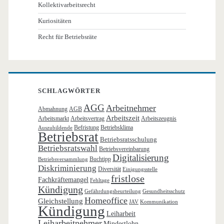
Kollektivarbeitsrecht
Kuriositäten
Recht für Betriebsräte
SCHLAGWÖRTER
AGG
Arbeitnehmer
Abmahnung
AGB
Arbeitszeit
Arbeitsmarkt
Arbeitsvertrag
Arbeitszeugnis
Befristung
Betriebsklima
Auszubildende
Betriebsrat
Betriebsratsschulung
Betriebsratswahl
Betriebsvereinbarung
Digitalisierung
Buchtipp
Betriebsversammlung
Diskriminierung
Diversität
Einigungsstelle
fristlose
Fachkräftemangel
Fehltage
Kündigung
Gefährdungsbeurteilung
Gesundheitsschutz
Homeoffice
Gleichstellung
JAV
Kommunikation
Kündigung
Leiharbeit
Leiharbeitnehmer
Mindestlohn