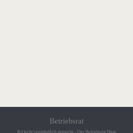
Betriebsrat
R(r)echt verständlich gemacht - Der Betriebsrat Blog