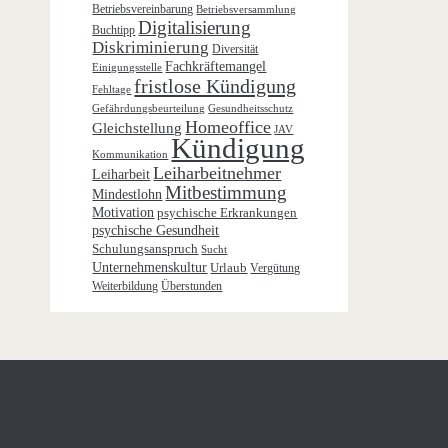
Betriebsvereinbarung
Betriebsversammlung
Digitalisierung
Buchtipp
Diskriminierung
Diversität
Fachkräftemangel
Einigungsstelle
fristlose Kündigung
Fehltage
Gefährdungsbeurteilung
Gesundheitsschutz
Homeoffice
Gleichstellung
JAV
Kündigung
Kommunikation
Leiharbeitnehmer
Leiharbeit
Mitbestimmung
Mindestlohn
Motivation
psychische Erkrankungen
psychische Gesundheit
Schulungsanspruch
Sucht
Unternehmenskultur
Urlaub
Vergütung
Weiterbildung
Überstunden