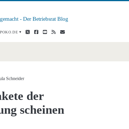
 gemacht - Der Betriebsrat Blog
twitter
facebook
youtube
rss
E-
POKO.DE
Mail
e</span>
ula Schneider
kete der
ung scheinen