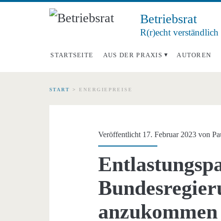
Betriebsrat
R(r)echt verständlich
STARTSEITE
AUS DER PRAXIS
AUTOREN
START
>
ENERGIEPREISE
Schlagwort:
<span>Energiepreis
Veröffentlicht 17. Februar 2023 von
Pa
Entlastungspa
Bundesregier
anzukommen