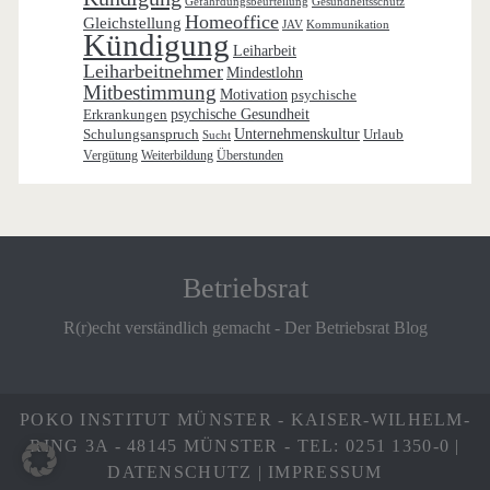
Gefährdungsbeurteilung
Gesundheitsschutz
Homeoffice
Gleichstellung
JAV
Kommunikation
Kündigung
Leiharbeit
Leiharbeitnehmer
Mindestlohn
Mitbestimmung
Motivation
psychische
Erkrankungen
psychische Gesundheit
Schulungsanspruch
Unternehmenskultur
Urlaub
Sucht
Vergütung
Weiterbildung
Überstunden
Betriebsrat
R(r)echt verständlich gemacht - Der Betriebsrat Blog
POKO INSTITUT MÜNSTER - KAISER-WILHELM-
RING 3A - 48145 MÜNSTER - TEL: 0251 1350-0 |
DATENSCHUTZ
|
IMPRESSUM