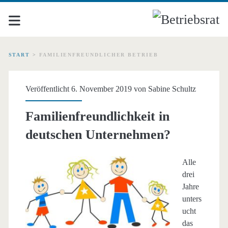
START
>
FAMILIENFREUNDLICHER BETRIEB
Schlagwort:
Veröffentlicht 6. November 2019 von
Sabine Schultz
<span>familienfreundlic
Familienfreundlichkeit in
Betrieb</span>
deutschen Unternehmen?
Alle
drei
Jahre
unters
ucht
das