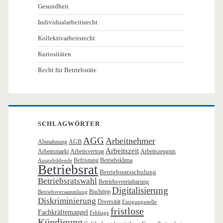
Gesundheit
Individualarbeitsrecht
Kollektivarbeitsrecht
Kuriositäten
Recht für Betriebsräte
SCHLAGWÖRTER
AGG
Arbeitnehmer
Abmahnung
AGB
Arbeitszeit
Arbeitsmarkt
Arbeitsvertrag
Arbeitszeugnis
Befristung
Betriebsklima
Auszubildende
Betriebsrat
Betriebsratsschulung
Betriebsratswahl
Betriebsvereinbarung
Digitalisierung
Buchtipp
Betriebsversammlung
Diskriminierung
Diversität
Einigungsstelle
fristlose
Fachkräftemangel
Fehltage
Kündigung