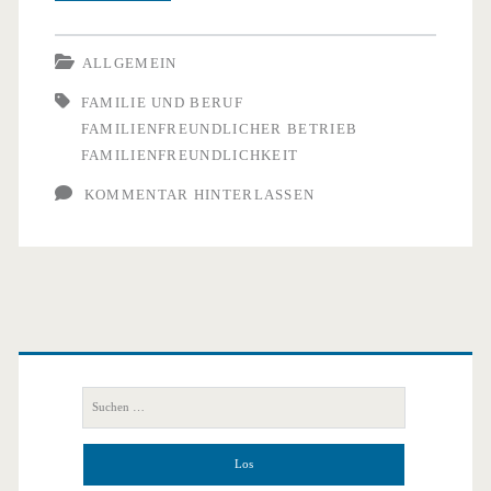
Spagat
zwischen
ALLGEMEIN
Familie
FAMILIE UND BERUF
FAMILIENFREUNDLICHER BETRIEB
und
FAMILIENFREUNDLICHKEIT
Beruf
KOMMENTAR HINTERLASSEN
Primäre
Seitenleiste
Suchen
nach: