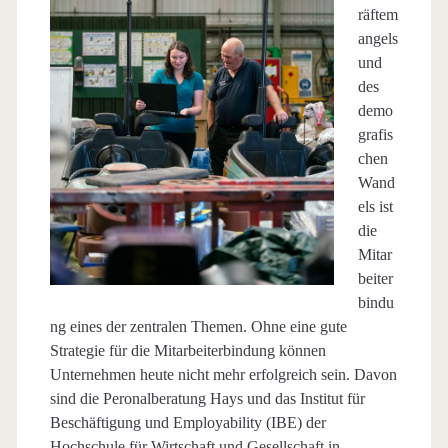
räftem
angels
und
des
demo
grafis
chen
Wand
els ist
die
Mitar
beiter
bindu
ng eines der zentralen Themen. Ohne eine gute
Strategie für die Mitarbeiterbindung können
Unternehmen heute nicht mehr erfolgreich sein. Davon
sind die Peronalberatung Hays und das Institut für
Beschäftigung und Employability (IBE) der
Hochschule für Wirtschaft und Gesellschaft in