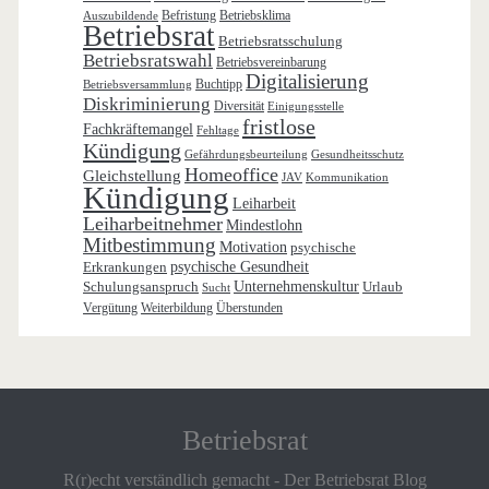
Befristung
Betriebsklima
Auszubildende
Betriebsrat
Betriebsratsschulung
Betriebsratswahl
Betriebsvereinbarung
Digitalisierung
Buchtipp
Betriebsversammlung
Diskriminierung
Diversität
Einigungsstelle
fristlose
Fachkräftemangel
Fehltage
Kündigung
Gefährdungsbeurteilung
Gesundheitsschutz
Homeoffice
Gleichstellung
JAV
Kommunikation
Kündigung
Leiharbeit
Leiharbeitnehmer
Mindestlohn
Mitbestimmung
Motivation
psychische
Erkrankungen
psychische Gesundheit
Schulungsanspruch
Unternehmenskultur
Urlaub
Sucht
Vergütung
Weiterbildung
Überstunden
Betriebsrat
R(r)echt verständlich gemacht - Der Betriebsrat Blog