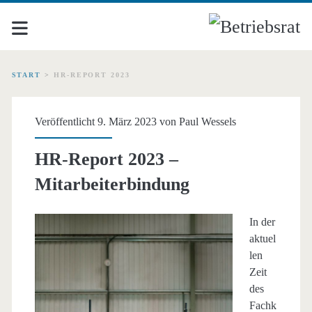
START
>
HR-REPORT 2023
Schlagwort:
Veröffentlicht 9. März 2023 von
Paul Wessels
<span>HR-
HR-Report 2023 –
Report
Mitarbeiterbindung
2023</span>
In der
aktuel
len
Zeit
des
Fachk