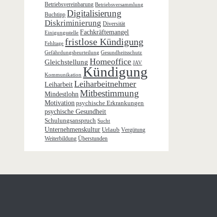
Betriebsvereinbarung
Betriebsversammlung
Digitalisierung
Buchtipp
Diskriminierung
Diversität
Fachkräftemangel
Einigungsstelle
fristlose Kündigung
Fehltage
Gefährdungsbeurteilung
Gesundheitsschutz
Homeoffice
Gleichstellung
JAV
Kündigung
Kommunikation
Leiharbeitnehmer
Leiharbeit
Mitbestimmung
Mindestlohn
Motivation
psychische Erkrankungen
psychische Gesundheit
Schulungsanspruch
Sucht
Unternehmenskultur
Urlaub
Vergütung
Weiterbildung
Überstunden