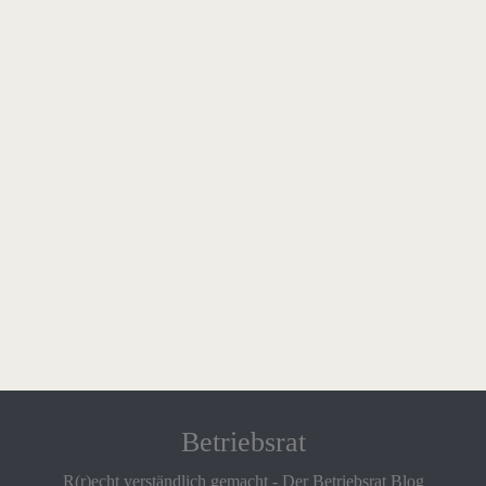
Betriebsrat
R(r)echt verständlich gemacht - Der Betriebsrat Blog