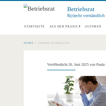
Betriebsrat
R(r)echt verständlich
STARTSEITE
AUS DER PRAXIS
AUTOREN
START
>
INNERE KÜNDIGUNG
Schlagwort:
<span>innere
Veröffentlicht 26. Juni 2025 von
Paula 
Kündigung</span>