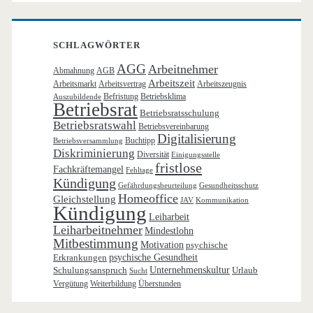
SCHLAGWÖRTER
AGG
Arbeitnehmer
Abmahnung
AGB
Arbeitszeit
Arbeitsmarkt
Arbeitsvertrag
Arbeitszeugnis
Befristung
Betriebsklima
Auszubildende
Betriebsrat
Betriebsratsschulung
Betriebsratswahl
Betriebsvereinbarung
Digitalisierung
Buchtipp
Betriebsversammlung
Diskriminierung
Diversität
Einigungsstelle
fristlose
Fachkräftemangel
Fehltage
Kündigung
Gefährdungsbeurteilung
Gesundheitsschutz
Homeoffice
Gleichstellung
JAV
Kommunikation
Kündigung
Leiharbeit
Leiharbeitnehmer
Mindestlohn
Mitbestimmung
Motivation
psychische
Erkrankungen
psychische Gesundheit
Schulungsanspruch
Unternehmenskultur
Urlaub
Sucht
Vergütung
Weiterbildung
Überstunden