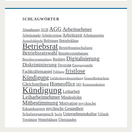
SCHLAGWÖRTER
AGG
Arbeitnehmer
Abmahnung
AGB
Arbeitszeit
Arbeitsmarkt
Arbeitsvertrag
Arbeitszeugnis
Befristung
Betriebsklima
Auszubildende
Betriebsrat
Betriebsratsschulung
Betriebsratswahl
Betriebsvereinbarung
Digitalisierung
Buchtipp
Betriebsversammlung
Diskriminierung
Diversität
Einigungsstelle
fristlose
Fachkräftemangel
Fehltage
Kündigung
Gefährdungsbeurteilung
Gesundheitsschutz
Homeoffice
Gleichstellung
JAV
Kommunikation
Kündigung
Leiharbeit
Leiharbeitnehmer
Mindestlohn
Mitbestimmung
Motivation
psychische
Erkrankungen
psychische Gesundheit
Schulungsanspruch
Unternehmenskultur
Urlaub
Sucht
Vergütung
Weiterbildung
Überstunden