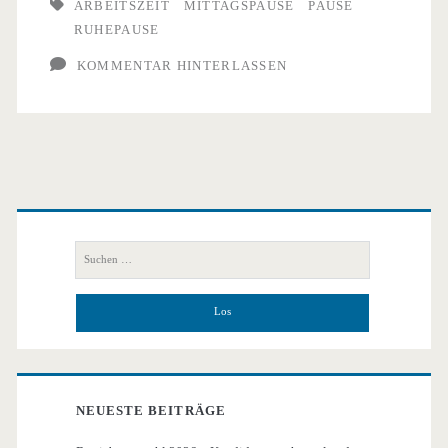
für
ARBEITSZEIT
MITTAGSPAUSE
PAUSE
RUHEPAUSE
alle
KOMMENTAR HINTERLASSEN
Beschäftigten
Primäre
Seitenleiste
Suchen
nach:
NEUESTE BEITRÄGE