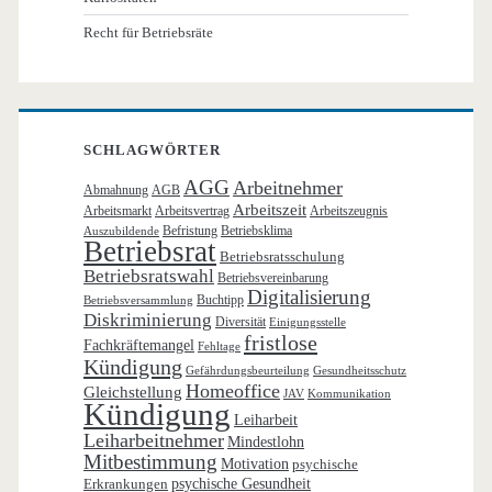
Recht für Betriebsräte
SCHLAGWÖRTER
AGG
Arbeitnehmer
Abmahnung
AGB
Arbeitszeit
Arbeitsmarkt
Arbeitsvertrag
Arbeitszeugnis
Befristung
Betriebsklima
Auszubildende
Betriebsrat
Betriebsratsschulung
Betriebsratswahl
Betriebsvereinbarung
Digitalisierung
Buchtipp
Betriebsversammlung
Diskriminierung
Diversität
Einigungsstelle
fristlose
Fachkräftemangel
Fehltage
Kündigung
Gefährdungsbeurteilung
Gesundheitsschutz
Homeoffice
Gleichstellung
JAV
Kommunikation
Kündigung
Leiharbeit
Leiharbeitnehmer
Mindestlohn
Mitbestimmung
Motivation
psychische
Erkrankungen
psychische Gesundheit