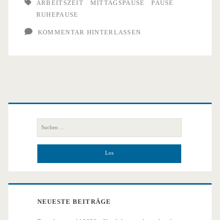
für
ARBEITSZEIT
MITTAGSPAUSE
PAUSE
RUHEPAUSE
alle
KOMMENTAR HINTERLASSEN
Beschäftigten
Primäre
Seitenleiste
Suchen
nach:
NEUESTE BEITRÄGE