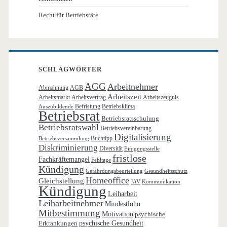
Recht für Betriebsräte
SCHLAGWÖRTER
AGG
Arbeitnehmer
Abmahnung
AGB
Arbeitszeit
Arbeitsmarkt
Arbeitsvertrag
Arbeitszeugnis
Befristung
Betriebsklima
Auszubildende
Betriebsrat
Betriebsratsschulung
Betriebsratswahl
Betriebsvereinbarung
Digitalisierung
Buchtipp
Betriebsversammlung
Diskriminierung
Diversität
Einigungsstelle
fristlose
Fachkräftemangel
Fehltage
Kündigung
Gefährdungsbeurteilung
Gesundheitsschutz
Homeoffice
Gleichstellung
JAV
Kommunikation
Kündigung
Leiharbeit
Leiharbeitnehmer
Mindestlohn
Mitbestimmung
Motivation
psychische
Erkrankungen
psychische Gesundheit