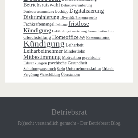
Betriebsratswahl
Betriebsvereinbarung
Digitalisierung
Buchtipp
Betriebsversammlung
Diskriminierung
Diversität
Einigungsstelle
fristlose
Fachkräftemangel
Fehltage
Kündigung
Gefährdungsbeurteilung
Gesundheitsschutz
Homeoffice
Gleichstellung
JAV
Kommunikation
Kündigung
Leiharbeit
Leiharbeitnehmer
Mindestlohn
Mitbestimmung
Motivation
psychische
Erkrankungen
psychische Gesundheit
Schulungsanspruch
Unternehmenskultur
Urlaub
Sucht
Vergütung
Weiterbildung
Überstunden
Betriebsrat
R(r)echt verständlich gemacht - Der Betriebsrat Blog