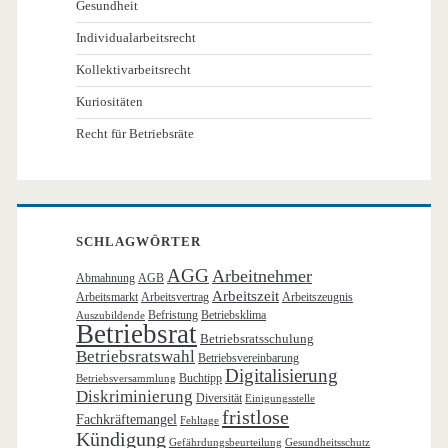
Gesundheit
Individualarbeitsrecht
Kollektivarbeitsrecht
Kuriositäten
Recht für Betriebsräte
SCHLAGWÖRTER
AGG
Arbeitnehmer
Abmahnung
AGB
Arbeitszeit
Arbeitsmarkt
Arbeitsvertrag
Arbeitszeugnis
Befristung
Betriebsklima
Auszubildende
Betriebsrat
Betriebsratsschulung
Betriebsratswahl
Betriebsvereinbarung
Digitalisierung
Buchtipp
Betriebsversammlung
Diskriminierung
Diversität
Einigungsstelle
fristlose
Fachkräftemangel
Fehltage
Kündigung
Gefährdungsbeurteilung
Gesundheitsschutz