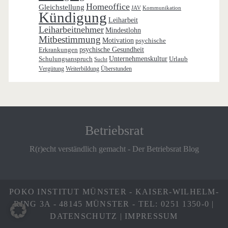
Homeoffice
Gleichstellung
JAV
Kommunikation
Kündigung
Leiharbeit
Leiharbeitnehmer
Mindestlohn
Mitbestimmung
Motivation
psychische
Erkrankungen
psychische Gesundheit
Schulungsanspruch
Unternehmenskultur
Urlaub
Sucht
Vergütung
Weiterbildung
Überstunden
Betriebsrat
R(r)echt verständlich gemacht - Der Betriebsrat Blog
POKO INSTITUT MÜNSTER - KAISER-WILHELM-
RING 3A - 48145 MÜNSTER - TEL: 0251 1350-0 |
DATENSCHUTZ
|
IMPRESSUM