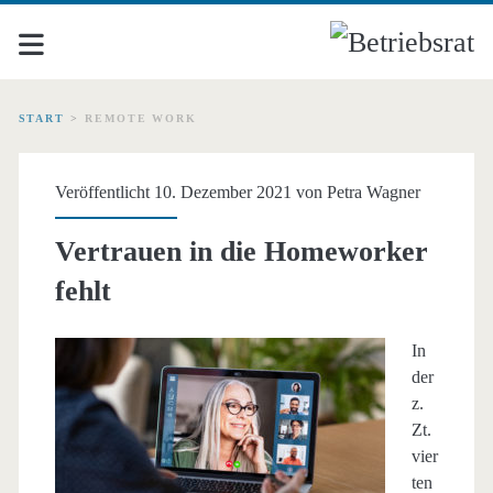
START
>
REMOTE WORK
Schlagwort:
Veröffentlicht 10. Dezember 2021 von
Petra Wagner
<span>Remote
Vertrauen in die Homeworker
Work</span>
fehlt
In
der
z.
Zt.
vier
ten