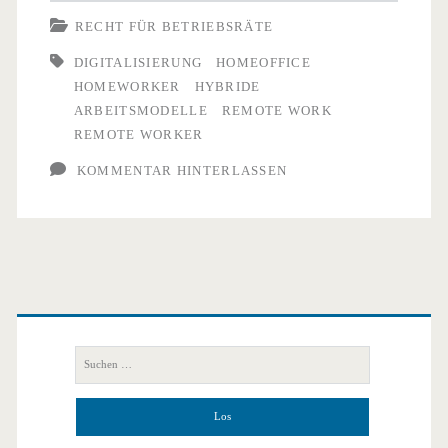
die
RECHT FÜR BETRIEBSRÄTE
Homeworker
DIGITALISIERUNG
HOMEOFFICE
HOMEWORKER
HYBRIDE
fehlt
ARBEITSMODELLE
REMOTE WORK
REMOTE WORKER
KOMMENTAR HINTERLASSEN
Primäre
Seitenleiste
Suchen
nach: