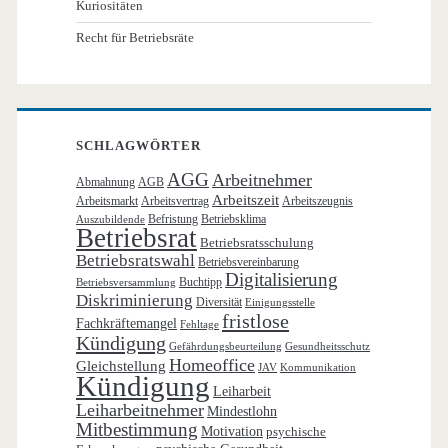
Kuriositäten
Recht für Betriebsräte
SCHLAGWÖRTER
AGG
Arbeitnehmer
Abmahnung
AGB
Arbeitszeit
Arbeitsmarkt
Arbeitsvertrag
Arbeitszeugnis
Befristung
Betriebsklima
Auszubildende
Betriebsrat
Betriebsratsschulung
Betriebsratswahl
Betriebsvereinbarung
Digitalisierung
Buchtipp
Betriebsversammlung
Diskriminierung
Diversität
Einigungsstelle
fristlose
Fachkräftemangel
Fehltage
Kündigung
Gefährdungsbeurteilung
Gesundheitsschutz
Homeoffice
Gleichstellung
JAV
Kommunikation
Kündigung
Leiharbeit
Leiharbeitnehmer
Mindestlohn
Mitbestimmung
Motivation
psychische