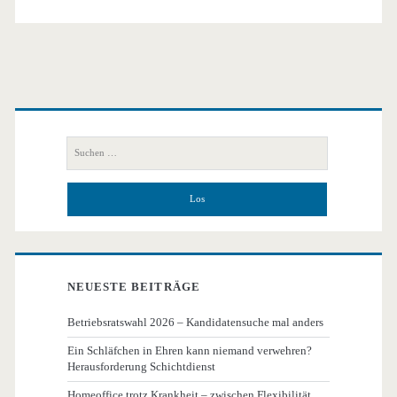
Primäre
Seitenleiste
Suchen
nach:
NEUESTE BEITRÄGE
Betriebsratswahl 2026 – Kandidatensuche mal anders
Ein Schläfchen in Ehren kann niemand verwehren?
Herausforderung Schichtdienst
Homeoffice trotz Krankheit – zwischen Flexibilität