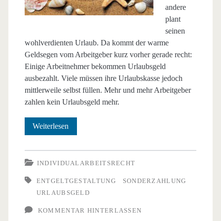
andere
plant
seinen
wohlverdienten Urlaub. Da kommt der warme
Geldsegen vom Arbeitgeber kurz vorher gerade recht:
Einige Arbeitnehmer bekommen Urlaubsgeld
ausbezahlt. Viele müssen ihre Urlaubskasse jedoch
mittlerweile selbst füllen. Mehr und mehr Arbeitgeber
zahlen kein Urlaubsgeld mehr.
Wie
Weiterlesen
stehen
die
INDIVIDUALARBEITSRECHT
Chancen
ENTGELTGESTALTUNG
SONDERZAHLUNG
URLAUBSGELD
auf
KOMMENTAR HINTERLASSEN
Urlaubsgeld?