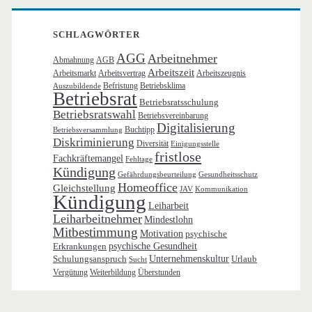
SCHLAGWÖRTER
AGG
Arbeitnehmer
Abmahnung
AGB
Arbeitszeit
Arbeitsmarkt
Arbeitsvertrag
Arbeitszeugnis
Befristung
Betriebsklima
Auszubildende
Betriebsrat
Betriebsratsschulung
Betriebsratswahl
Betriebsvereinbarung
Digitalisierung
Buchtipp
Betriebsversammlung
Diskriminierung
Diversität
Einigungsstelle
fristlose
Fachkräftemangel
Fehltage
Kündigung
Gefährdungsbeurteilung
Gesundheitsschutz
Homeoffice
Gleichstellung
JAV
Kommunikation
Kündigung
Leiharbeit
Leiharbeitnehmer
Mindestlohn
Mitbestimmung
Motivation
psychische
Erkrankungen
psychische Gesundheit
Schulungsanspruch
Unternehmenskultur
Urlaub
Sucht
Vergütung
Weiterbildung
Überstunden