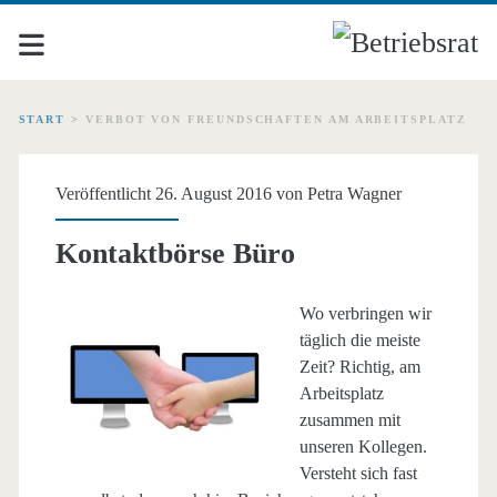
START
>
VERBOT VON FREUNDSCHAFTEN AM ARBEITSPLATZ
Schlagwort:
Veröffentlicht 26. August 2016 von
Petra Wagner
<span>Verbot
Kontaktbörse Büro
von
Wo verbringen wir
Freundschaften
täglich die meiste
Zeit? Richtig, am
am
Arbeitsplatz
zusammen mit
Arbeitsplatz</span>
unseren Kollegen.
Versteht sich fast