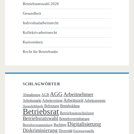
Betriebsratswahl 2026
Gesundheit
Individualarbeitsrecht
Kollektivarbeitsrecht
Kuriositäten
Recht für Betriebsräte
SCHLAGWÖRTER
AGG
Arbeitnehmer
Abmahnung
AGB
Arbeitszeit
Arbeitsmarkt
Arbeitsvertrag
Arbeitszeugnis
Befristung
Betriebsklima
Auszubildende
Betriebsrat
Betriebsratsschulung
Betriebsratswahl
Betriebsvereinbarung
Digitalisierung
Buchtipp
Betriebsversammlung
Diskriminierung
Diversität
Einigungsstelle