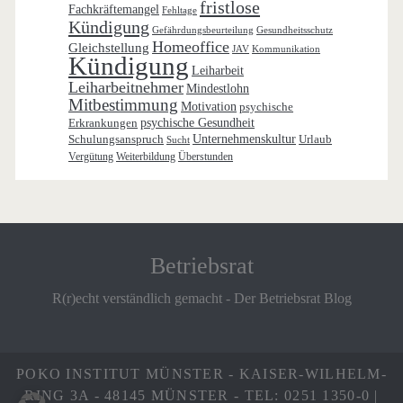
fristlose
Fachkräftemangel
Fehltage
Kündigung
Gefährdungsbeurteilung
Gesundheitsschutz
Homeoffice
Gleichstellung
JAV
Kommunikation
Kündigung
Leiharbeit
Leiharbeitnehmer
Mindestlohn
Mitbestimmung
Motivation
psychische
Erkrankungen
psychische Gesundheit
Schulungsanspruch
Unternehmenskultur
Urlaub
Sucht
Vergütung
Weiterbildung
Überstunden
Betriebsrat
R(r)echt verständlich gemacht - Der Betriebsrat Blog
POKO INSTITUT MÜNSTER - KAISER-WILHELM-
RING 3A - 48145 MÜNSTER - TEL: 0251 1350-0 |