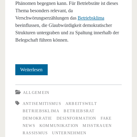
Phänomen begegnen kann. Für Betriebsräte ist dieses
Thema besonders relevant, da
Verschwörungserzählungen das
Betriebsklima
beeinflussen, die Glaubwürdigkeit demokratischer
Strukturen untergraben und zu Spaltung innerhalb der
Belegschaft führen können.
Verschwörungsglaube:
Weiterlesen
Eine
Gefahr
ALLGEMEIN
auch
ANTISEMITISMUS
ARBEITSWELT
BETRIEBSKLIMA
BETRIEBSRAT
für
DEMOKRATIE
DESINFORMATION
FAKE
die
NEWS
KOMMUNIKATION
MISSTRAUEN
RASSISMUS
UNTERNEHMEN
Arbeitswelt