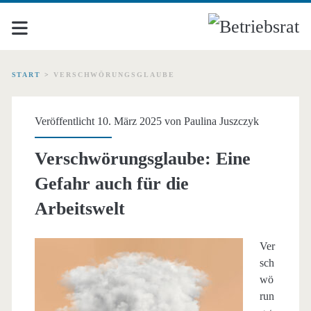
START
>
VERSCHWÖRUNGSGLAUBE
Schlagwort:
Veröffentlicht 10. März 2025 von
Paulina Juszczyk
<span>Verschwörungsgl
Verschwörungsglaube: Eine
Gefahr auch für die
Arbeitswelt
Ver
sch
wö
run