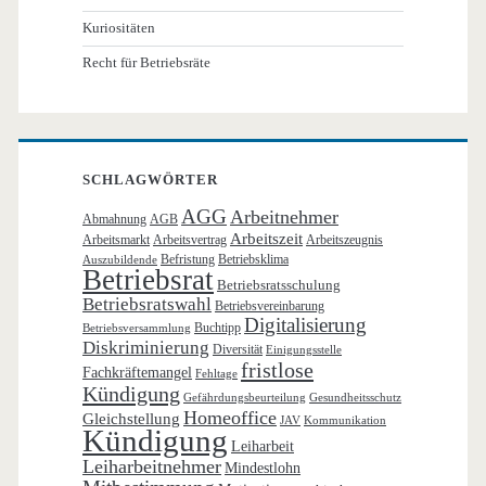
Kuriositäten
Recht für Betriebsräte
SCHLAGWÖRTER
AGG
Arbeitnehmer
Abmahnung
AGB
Arbeitszeit
Arbeitsmarkt
Arbeitsvertrag
Arbeitszeugnis
Befristung
Betriebsklima
Auszubildende
Betriebsrat
Betriebsratsschulung
Betriebsratswahl
Betriebsvereinbarung
Digitalisierung
Buchtipp
Betriebsversammlung
Diskriminierung
Diversität
Einigungsstelle
fristlose
Fachkräftemangel
Fehltage
Kündigung
Gefährdungsbeurteilung
Gesundheitsschutz
Homeoffice
Gleichstellung
JAV
Kommunikation
Kündigung
Leiharbeit
Leiharbeitnehmer
Mindestlohn