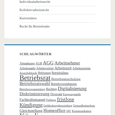
Individualarbeitsrecht
Kollektivarbeitsrecht
Kuriositäten
Recht für Betriebsräte
SCHLAGWÖRTER
AGG
Arbeitnehmer
Abmahnung
AGB
Arbeitszeit
Arbeitsmarkt
Arbeitsvertrag
Arbeitszeugnis
Befristung
Betriebsklima
Auszubildende
Betriebsrat
Betriebsratsschulung
Betriebsratswahl
Betriebsvereinbarung
Digitalisierung
Buchtipp
Betriebsversammlung
Diskriminierung
Diversität
Einigungsstelle
fristlose
Fachkräftemangel
Fehltage
Kündigung
Gefährdungsbeurteilung
Gesundheitsschutz
Homeoffice
Gleichstellung
JAV
Kommunikation